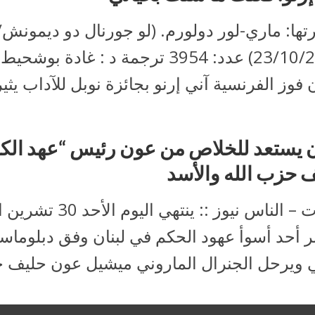
ها: ماري-لور دولورم. (لو جورنال دو ديمونش/
23/10/2022) عدد: 3954 ترجمة د : غادة بو
 فوز الفرنسية آني إرنو بجائزة نوبل للآداب يثير.
ن يستعد للخلاص من عون رئيس “عهد الك
 حزب الله والأسد
بيروت – الناس نيوز :: ينتهي اليوم 
بر أحد أسوأ عهود الحكم في لبنان وفق دبلوماس
 ويرحل الجنرال الماروني ميشيل عون حليف ح