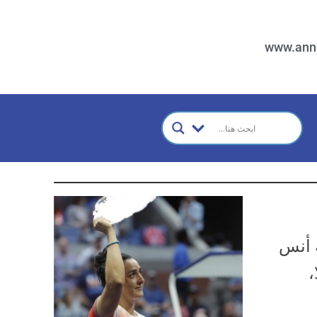
www.ann
ة أنس
،