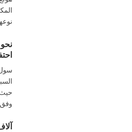
المك
نوعها
احتف
حيث 
وفق م
آلاف