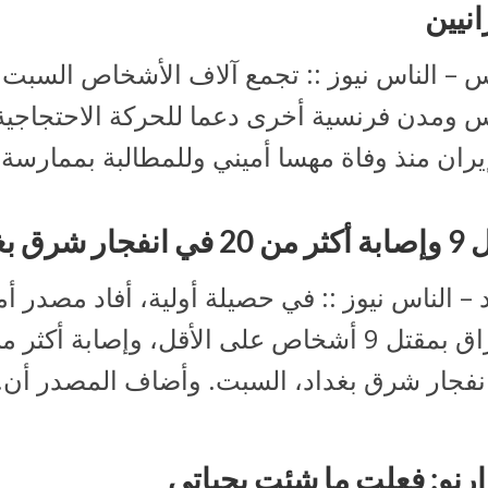
انيين
س – الناس نيوز :: تجمع آلاف الأشخاص السبت
س ومدن فرنسية أخرى دعما للحركة الاحتجاجية 
يران منذ وفاة مهسا أميني وللمطالبة بممارسة 
فجار شرق بغداد
 – الناس نيوز :: في حصيلة أولية، أفاد مصدر أ
نفجار شرق بغداد، السبت. وأضاف المصدر أن..
إرنو: فعلت ما شئت بحياتي