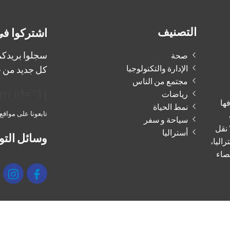
التصنيف
اشتركوا في
سجلوا بريدكم 
صحة
الإدارة والتكنولوجيا
كل جديد من ج
مجتمع من الناس
[mailpoet_form id="1"]
رياضات
فها
نمط الحياة
تابعونا على مواقع
سياحة و سفر
 نقل
أستراليا
وسائل التو
راليا،
صاء