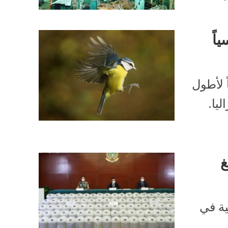
اً
ً لأطول
تراليا.
غ
ية في