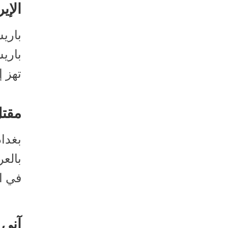
الإير
باري
باري
تهز إ
مقتل 9 وإصابة أكثر من 20 في ان
بغداد
في ا
آني 