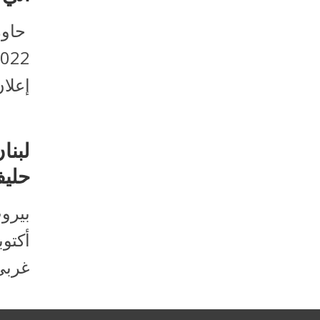
حاورت
إعلان
لبنا
حليف
أكتو
غربي