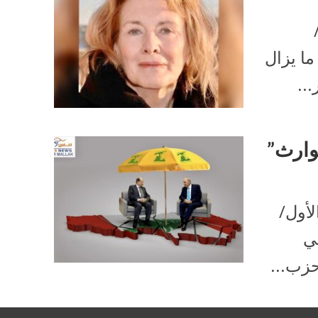
شحيط ما يزال
..
وارث”
الأحد 30 تشرين الأول/
ي
زب...