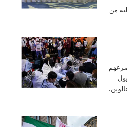
ية من
لأقل مصرعهم
 سيول
الوين،