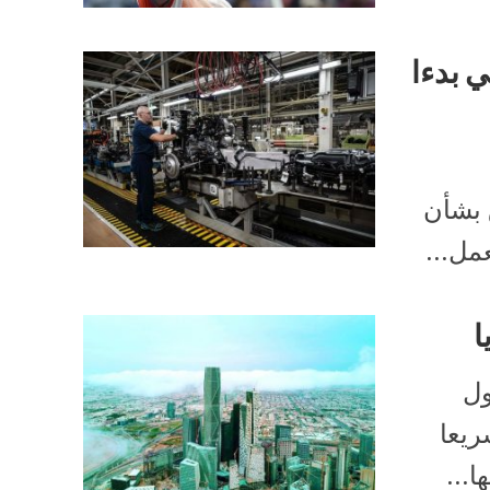
ي بدءا
ق بشأن
مل...
ول
ي حاليا على توحيد نحو 19 تشريعا
ا...