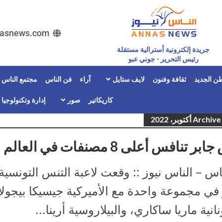
asnews.com
جريدة إلكترونية أسترالية مستقلة
رئيس التحرير - جوني عبو
ن الجديد
ثقافة وفنون
لايف ستايل
آراء
فن الناس
مجتمع الناس
كاريكاتير
صور
إدارة وتكنولوجيا
Arc أكتوبر، 2022
ر تنافس أعلى 8 مصنفات في العالم
س – الناس نيوز :: وقعت لاعبة التنس التونسي
في مجموعة واحدة مع الأميركية جيسيكا بيجولا
نانية ماريا ساكاري، والبيلاروسية أرينا...