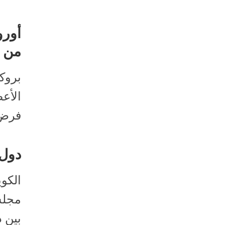
أورو
من 2035
بروك
الأعض
فرض 
دول ال
الكوي
بين د