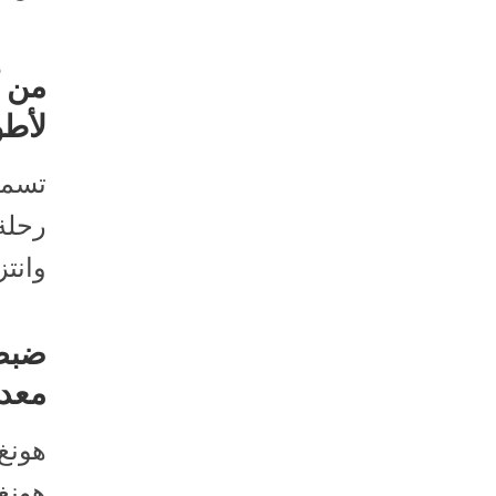
من أ
لأطو
تسمان
وانتز
معدة
هونغ