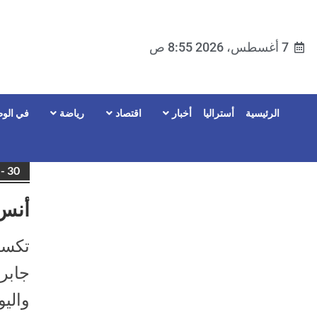
7 أغسطس، 2026 8:55 ص
الرئيسية
أستراليا
أخبار
اقتصاد
رياضة
في الوط
hive - 30
أنس جاب
تكسا
جابر 
واليو