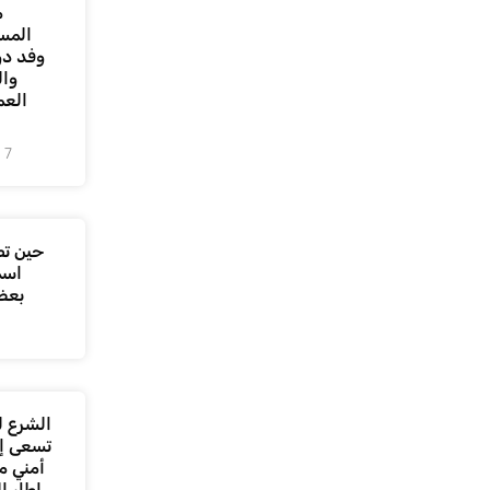
م
المس
وفد دو
وال
العم
7 أغسطس، 2026
حين تص
اسم
بعض
الشرع ل
تسعى إل
أمني م
إطار ا