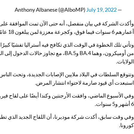
July 19, 2022
— Anthony Albanese (@AlboMP)
وأكدت الشركة في بيان منفصل، أنه حتى الآن تمت الموافقة على الحق
أعمارهم 6 سنوات فيما فوق، وكجرعة معززة لمن يبلغون 18 عامًا فيما فوق.
وتأتي تلك الخطوة في الوقت الذي تكافح فيه أستراليا تفشيًا كبيرً
من أوميكرون، وهما BA.4 وBA.5، مع تجاوز ح
الولايات.
وتتوقع السلطات في البلاد ملايين الإصابات الجديدة، وتحث الناس ع
استبعدت أي قيود صارمة لاحتواء انتشار المرض.
وفي الأسبوع الماضي، وافقت الأرجنتين وكندا أيضًا على لقاح فير
6 أشهر و5 سنوات.
وفي وقت سابق، أكدت شركة موديرنا، أن اللقاح الجديد الذي تط
كورونا.