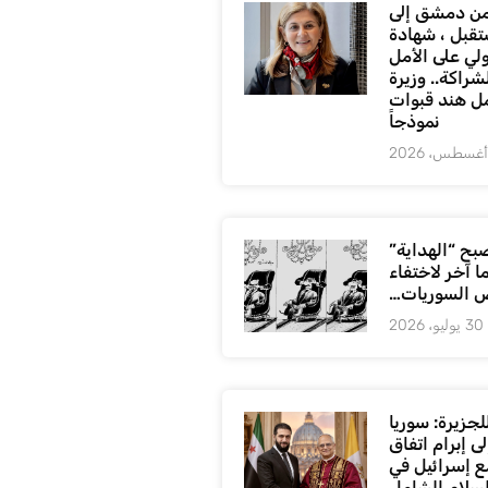
ن دمشق إلى
تقبل ، شهادة
لي على الأمل
شراكة.. وزيرة
ل هند قبوات
نموذجاً
بح “الهداية”
ا آخر لاختفاء
 السوريات…
30 يوليو، 2026
لجزيرة: سوريا
ى إبرام اتفاق
ع إسرائيل في
لسلام الشامل