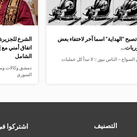
صبح “الهداية” اسما آخر لاختفاء بعض
الشرع للجزيرة:
ريات…
اتفاق أمني مع 
الشامل
لسواح – الناس نيوز :: لا تبدأ كل عمليات
دمشق وكالات وميدي
السوري
التصنيف
اشتركوا في