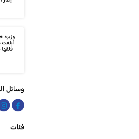
وزيرة خا
أبلغت ن
قلقها 
وسائل ال
فئات