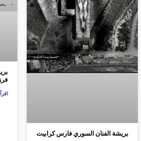
بري
فرز
اقرأ 
بريشة الفنان السوري فارس كرابيت