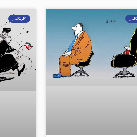
اتير
كاريكاتير