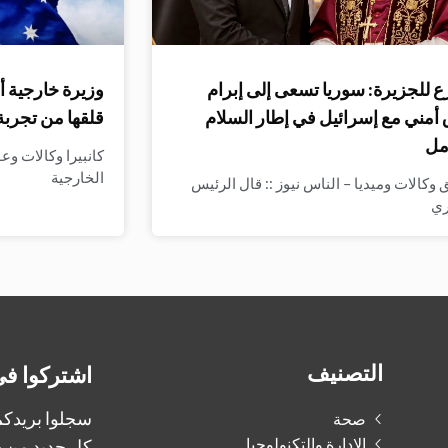
 للجزيرة: سوريا تسعى إلى إبرام
وزيرة خارجية أ
 أمني مع إسرائيل في إطار السلام
قلقها من تجربة
مل
كانبيرا وكالات وع
الخارجية
وكالات وميديا – الناس نيوز :: قال الرئيس
ري
التصنيف
اشتركوا في
سجلوا بريدكم 
صحة
الإدارة والتكنولوجيا
كل جديد من ج