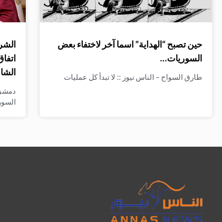
حين تصبح “الهداية” اسما آخر لاختفاء بعض
الشرع
السوريات…
اتفاق
الشا
طارق السواح – الناس نيوز :: لا تبدأ كل عمليات
دمشق 
السو