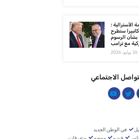
 الأسترالية :
كانبيرا ستطرح
بشأن الرسوم
كية مع ترامب
26 يوليو، 2026
تواصل الاجتماعي
يل
في الوطن الجديد
ناس
فيديو
موضه
متفرقات