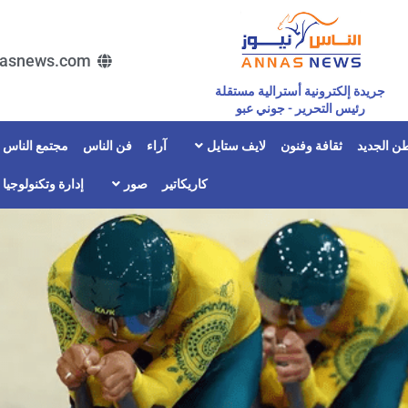
asnews.com
جريدة إلكترونية أسترالية مستقلة
رئيس التحرير - جوني عبو
ن الجديد
ثقافة وفنون
لايف ستايل
آراء
فن الناس
مجتمع الناس
كاريكاتير
صور
إدارة وتكنولوجيا