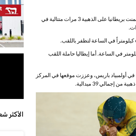
وتُوجت أستراليا بهذا اللقب لآخر مرة في أولمبياد أثينا 2004، ثم هيمنت بريطانيا على الذهبية 3 مرات متتالية في
بريطانيا الميدالية الفضية بفارق 2.3 ثانية بسرعة 64.173 كيلومتر في الساعة. أما إيطاليا حاملة اللقب
حتى الآن في أولمبياد باريس، وعززت موقعها في المركز
الأكثر شع