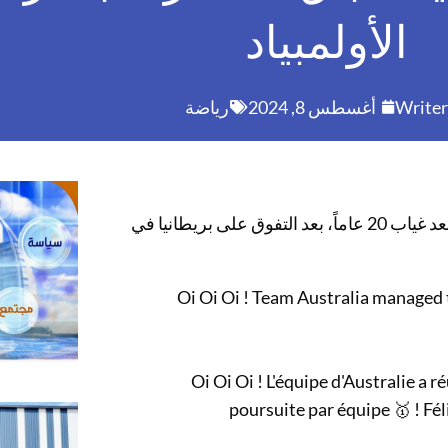
الأولمبياد
Writer
أغسطس 8, 2024
رياضة
استعادت أستراليا ذهبية سباق المطاردة بالدراجات لفرق الرجال بعد غياب 20 عاماً، بعد التفوق على بريطانيا في
Oi Oi Oi ! Team Australia managed t
Oi Oi Oi ! L'équipe d'Australie a r
poursuite par équipe 🥇 ! Félic