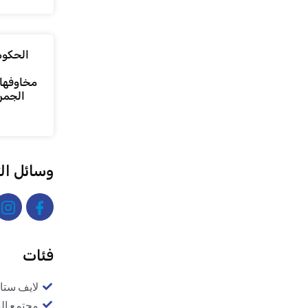
الحكومة
مخاوفها 
الجمر
وسائل ال
فئات
لايف ستا
مجتمع ال