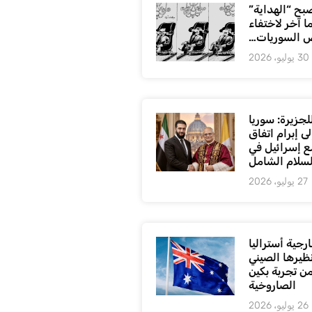
بح “الهداية”
ا آخر لاختفاء
 السوريات…
30 يوليو، 2026
لجزيرة: سوريا
ى إبرام اتفاق
ع إسرائيل في
لسلام الشامل
27 يوليو، 2026
رجية أستراليا
ظيرها الصيني
من تجربة بكين
الصاروخية
26 يوليو، 2026