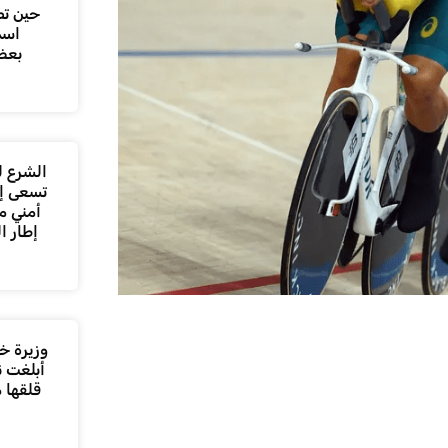
حين تص
اسم
بعض
الشرع ل
تسعى إل
أمني م
إطار ا
وزيرة خا
أبلغت ن
قلقها 