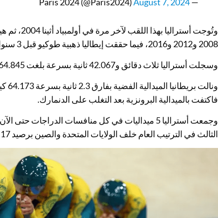
August 7, 2024
— Paris 2024 (@Paris2024)
2008 و2012 و2016، فيما حققت إيطاليا ذهبية طوكيو قبل 3 سنوات.
وسجلت أستراليا ثلاث دقائق و42.067 ثانية بسرعة بلغت 64.845 كيلومتراً في الساعة لتظفر باللقب.
ونالت 
فاكتفت بالميدالية البرونزية بعد التغلب على الدنمارك.
وجمعت أستراليا 5 ميداليات في كل منافسات الدراجات 
الثالث في الترتيب العام خلف الولايات المتحدة والصين برصيد 17 ذهبية من إجمالي 39 ميدالية.