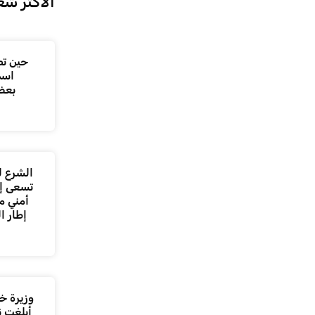
الأكثر شع
حين تص
اسم
بعض
الشرع ل
تسعى إل
أمني م
إطار ا
وزيرة خا
أبلغت ن