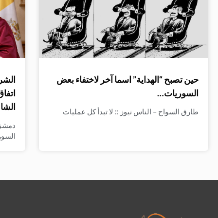
حين تصبح “الهداية” اسما آخر لاختفاء بعض
الشرع
السوريات…
اتفاق
الشا
طارق السواح – الناس نيوز :: لا تبدأ كل عمليات
دمشق 
السو