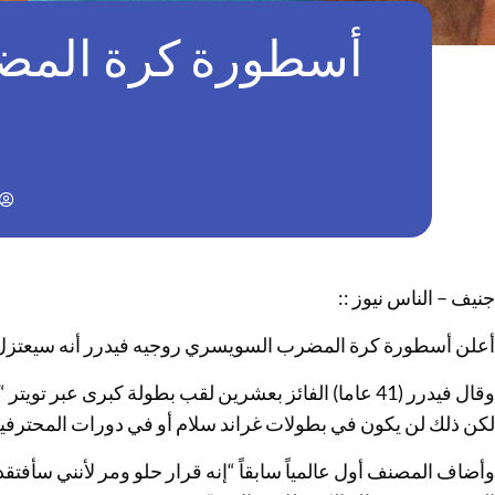
أسطورة كرة المضر
جنيف – الناس نيوز ::
أعلن أسطورة كرة المضرب السويسري روجيه فيدرر أنه سيعتزل الل
وقال فيدرر (41 عاما) الفائز بعشرين لقب بطولة كبرى عب
لكن ذلك لن يكون في بطولات غراند سلام أو في دورات المحترف
وأضاف المصنف أول عالمياً سابقاً “إنه قرار حلو ومر لأنني سأفت