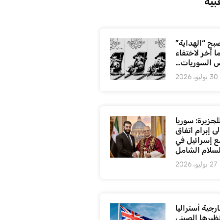
بية
بح “الهداية”
ا آخر لاختفاء
 السوريات…
30 يوليو، 2026
لجزيرة: سوريا
ى إبرام اتفاق
ع إسرائيل في
لسلام الشامل
27 يوليو، 2026
رجية أستراليا
ظيرها الصيني