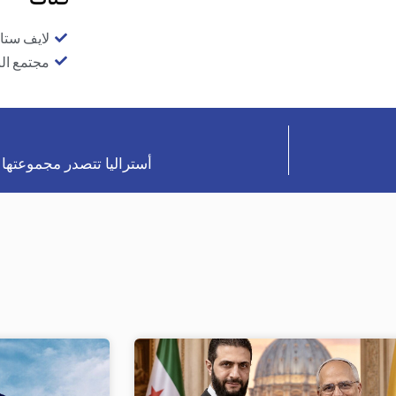
لايف ستا
مجتمع ال
أستراليا تتصدر مجموعته