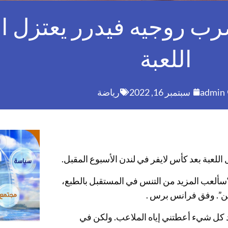
ب روجيه فيدرر يعتزل ا
اللعبة
admin
سبتمبر 16, 2022
رياضة
عبة بعد كأس لايفر في لندن الأسبوع المقبل.
ر تويتر “سألعب المزيد من التنس في المستقبل بالطبع،
ين”. وفق فرانس برس .
قد كل شيء أعطتني إياه الملاعب. ولكن في