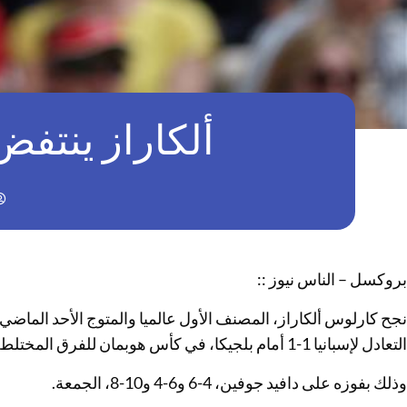
ألكاراز ينتفض 
بروكسل – الناس نيوز ::
نجح كارلوس ألكاراز، المصنف الأول عالميا والمتوج الأحد الماض
التعادل لإسبانيا 1-1 أمام بلجيكا، في كأس هوبمان للفرق المختلطة.
وذلك بفوزه على دافيد جوفين، 4-6 و6-4 و10-8، الجمعة.