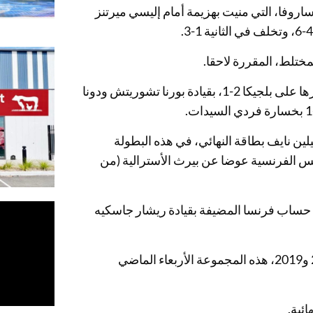
كا ماساروفا، التي منيت بهزيمة أمام إليسي ميرتنز
مختلط، المقررة لاحقا.
وافتتحت كرواتيا منافسات المجموعة الثانية، أمس الخميس، بفوزها على بلجيكا 2-1، بقيادة بورنا تشوريتش ودونا
ن نايف بطاقة النهائي، في هذه البطولة
الروزنامة، بعدما غابت منذ 2019 لتقام في نيس الفرنسية عوضا عن بيرث الأسترالية (من
 حساب فرنسا المضيفة بقيادة ريشار جاسكيه
وافتتحت سويسرا، الفائزة بلقبي النسختين الأخيرتين عامي 2018 و2019، هذه المجموعة الأربعاء الماضي
ائية.