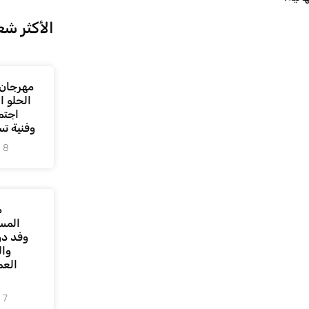
الأكثر شع
مهرجان 
الحلو 
اجتم
وفنية ت
8 أغسطس، 2026
م
المس
وفد دو
وال
العم
7 أغسطس، 2026