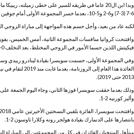
وبدا ابن ال20 عاما في طريقه للسير على خطى زميلته، ريبي
6-7 (3-7) و6-2 و5-10، بعدما خسر المجموعة الأولى أمام جوفين 4-6، وتخلف في الثانية 1-3.
لكنه عاد من بعيد، وأجل حسم هذه المواجهة إلى مباراة الزوجي ال
فيكيتش اللذين حسما الأمور في الزوجي المختلط، بعد التخلف 0-1 بخسارة فردي السيدات.
وفي المجموعة الأولى، حسمت سويسرا بقيادة لينادرو رييدي وسيلي
العائدة هذا العام إلى 
2013 حتى 2019).
وذلك بعدما حققت سويسرا فوزها الثاني، وجاء اليوم الجمعة على
وأليز كورنيه 2-1.
بانتصارها على الدنمارك بقيادة هولجر رونه وكلارا تاوسون 2-1.
ويتأهل المنتخبان الفائزان في كل من المجموعتين إلى المباراة النه