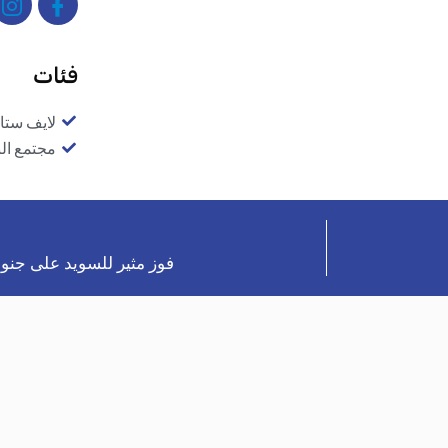
فئات
لايف ستا
مجتمع ال
فوز مثير للسويد على جنو