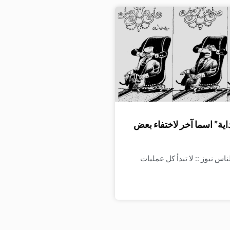
اية” اسما آخر لاختفاء بعض
اس نيوز :: لا تبدأ كل عمليات