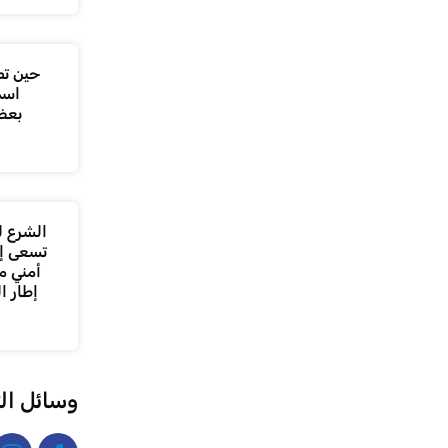
حين تص
اسم
بعض
الشرع ل
تسعى إل
أمني م
إطار ا
وسائل ال