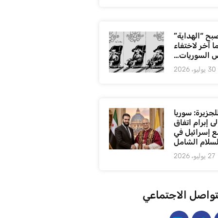
بح “الهداية”
ا آخر لاختفاء
 السوريات…
30 يوليو، 2026
لجزيرة: سوريا
ى إبرام اتفاق
ع إسرائيل في
لسلام الشامل
27 يوليو، 2026
تواصل الاجتماعي