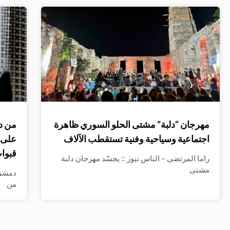
مهرجان “دلبة” مشتى الحلو السوري ظاهرة
من د
اجتماعية وسياحية وفنية تستقطب الآلاف
على ا
قبوات
راما المرتضى – الناس نيوز :: يجسّد مهرجان دلبة
مشتى
دمشق 
من