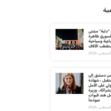
بية
“دلبة” مشتى
السوري ظاهرة
اعية وسياحية
ستقطب الآلاف
ن دمشق إلى
تقبل ، شهادة
لي على الأمل
شراكة.. وزيرة
ل هند قبوات
نموذجاً