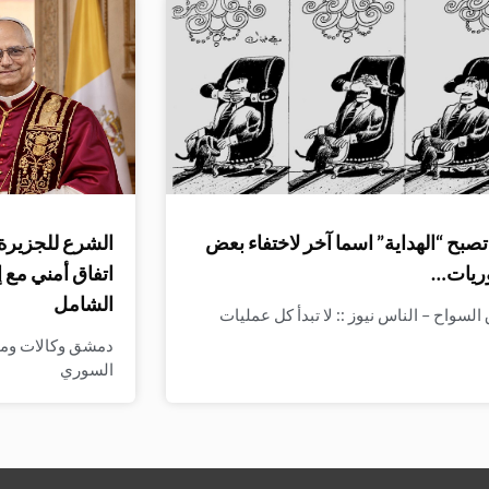
صبح “الهداية” اسما آخر لاختفاء بعض
الشرع للجزيرة:
ريات…
اتفاق أمني مع 
الشامل
لسواح – الناس نيوز :: لا تبدأ كل عمليات
دمشق وكالات وميدي
السوري