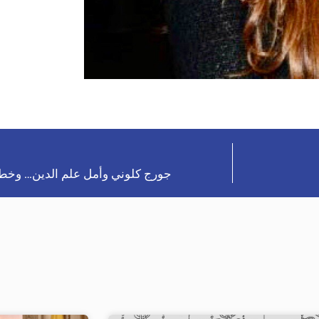
جورج كلوني وأمل علم الدين… وخطط 