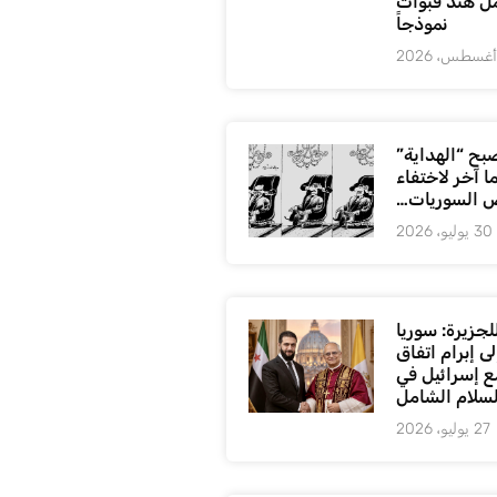
ل هند قبوات
نموذجاً
بح “الهداية”
ا آخر لاختفاء
 السوريات…
30 يوليو، 2026
لجزيرة: سوريا
ى إبرام اتفاق
ع إسرائيل في
لسلام الشامل
27 يوليو، 2026