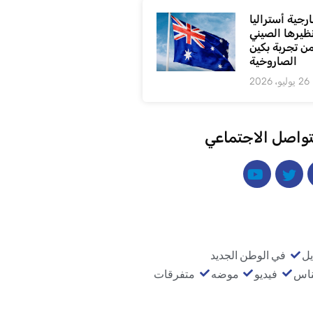
رجية أستراليا
ظيرها الصيني
من تجربة بكين
الصاروخية
26 يوليو، 2026
تواصل الاجتماعي
يل
في الوطن الجديد
ناس
فيديو
موضه
متفرقات