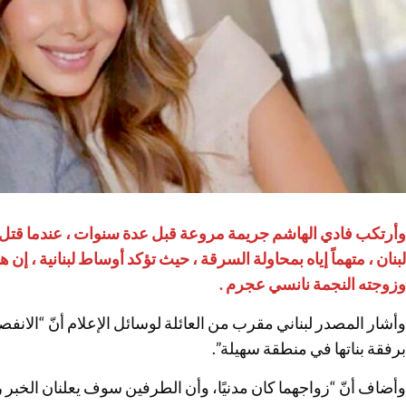
وأرتكب فادي الهاشم جريمة مروعة قبل عدة سنوات ، عندما قتل 
لبنان ، متهماً إياه بمحاولة السرقة ، حيث تؤكد أوساط لبنانية ، إن 
وزوجته النجمة نانسي عجرم .
برفقة بناتها في منطقة سهيلة”.
وأضاف أنّ “زواجهما كان مدنيًا، وأن الطرفين سوف يعلنان الخبر رسم