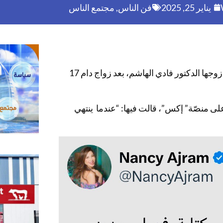
يناير 25, 2025
فن الناس
,
مجتمع الناس
كشف مصدر مقرب من الفنانة نانسي عجرم حقيقة انفصالها عن زوجها الدكتور فادي الهاشم، بعد زواج دام 17
لى منصّة” إكس”، قالت فيها: “عندما ينتهي