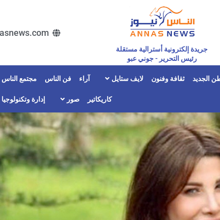
asnews.com
جريدة إلكترونية أسترالية مستقلة
رئيس التحرير - جوني عبو
ن الجديد
ثقافة وفنون
لايف ستايل
آراء
فن الناس
مجتمع الناس
كاريكاتير
صور
إدارة وتكنولوجيا