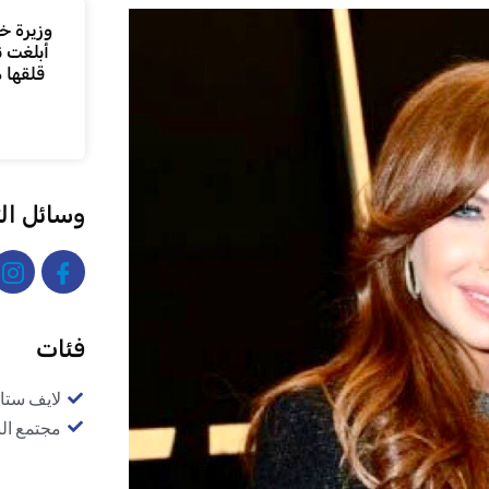
وزيرة خا
أبلغت ن
قلقها 
وسائل ال
فئات
لايف ستا
مجتمع ال