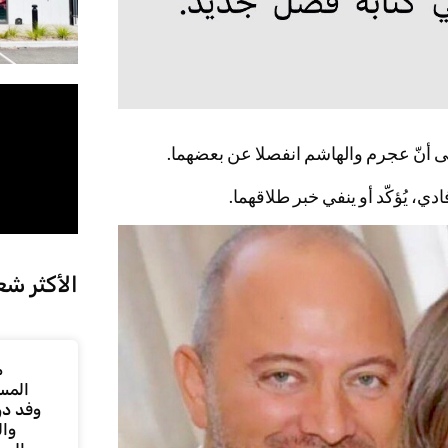
إلى أنّ عجرم والهاشم انفصلا عن بعضهما.
ي، يُؤكّد أو ينفي خبر طلاقهما.
الأكثر شع
م
المس
وفد دو
وال