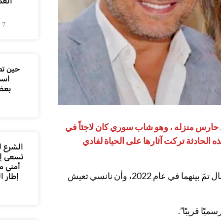
العم
7 أغسطس، 2026
حين تص
اسم
بعض
حارس منزله ، وهو شاب سوري كان لاجئاً في
هذه الحادثة تركت آثارها على الحياة لفادي
الشرع ل
تسعى إل
أمني م
وأشار المصدر لبناني مقرب من العائلة لوسائل الإعلام أنّ “الانفصال تمّ بينهما في عام 2022، وأن نانسي تعيش
إطار ا
يًا قريبًا”.