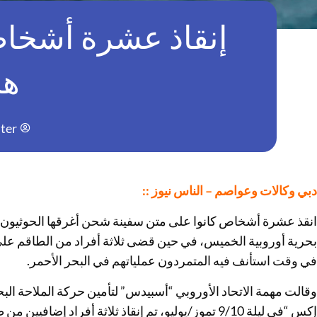
إنقاذ عشرة أشخاص
هج
ter
دبي وكالات وعواصم – الناس نيوز ::
انقذ عشرة أشخاص كانوا على متن سفينة شحن أغرقها الحوثيون قبا
في وقت استأنف فيه المتمردون عملياتهم في البحر الأحمر.
وقالت مهمة الاتحاد الأوروبي “أسبيدس” لتأمين حركة الملاحة ال
إكس “في ليلة 9/10 تموز/يوليو، تم إنقاذ ثلاثة أفراد 