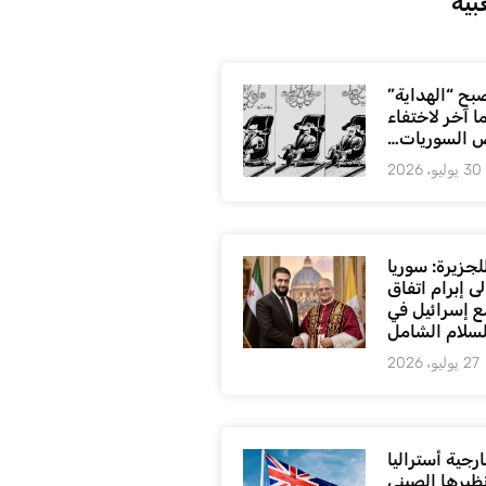
بية
بح “الهداية”
ا آخر لاختفاء
 السوريات…
30 يوليو، 2026
لجزيرة: سوريا
ى إبرام اتفاق
ع إسرائيل في
لسلام الشامل
27 يوليو، 2026
رجية أستراليا
ظيرها الصيني