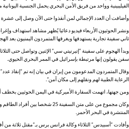
الفيليبينية وواحد من فريق الأمن البحري يحمل الجنسية اليونانية م
وأضافت أن العدد الإجمالي لمن أنقذوا حتى الآن وصل إلى عشرة
ونشر الحوثيون الأربعاء فيديو دعائيا يُظهر مشاهد استهداف وإغراق
ثاني سفينة تجارية يستهدفها ويغرقها المتمردون اليمنيون بعد اله
وبدأ الهجوم على سفينة “إتيرنيتي سي” الإثنين وتواصل حتى الثلاث
سفن يقولون إنها مرتبطة بإسرائيل في الممر البحري الحيوي.
وقال المتمردون المدعومون من إيران في بيان إنه تم “إنقاذ عدد”
الرعاية الطبية لهم ونقلهم إلى مكان آمن”.
ومن جهتها، اتهمت السفارة الأميركية في اليمن الحوثيين بخطف أ
وكان مجموع من على متن السفينة 25 شخص
المنتشرة في البحر الأحمر.
وأفادت “أسبيدس” الثلاثاء وكالة فرانس برس بـ”مقتل ثلاثة من أفر