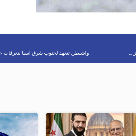
يش…
واشنطن تتعهد لجنوب شرق آسيا بتعرفات جم