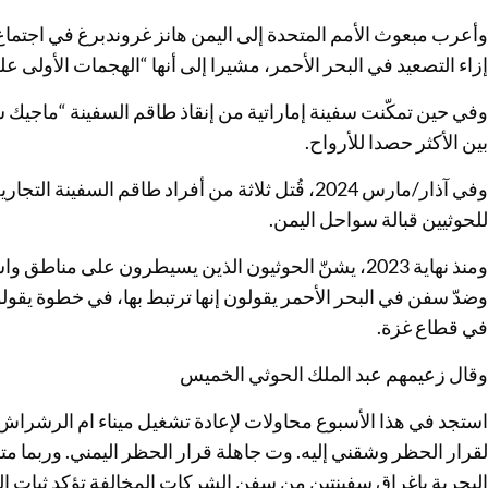
وأعرب مبعوث الأمم المتحدة إلى اليمن هانز غروندبرغ في اجتماع 
إزاء التصعيد في البحر الأحمر، مشيرا إلى أنها “الهجمات الأولى 
وفي حين تمكّنت سفينة إماراتية من إنقاذ طاقم السفينة “ماجيك س
بين الأكثر حصدا للأرواح.
وفي آذار/مارس 2024، قُتل ثلاثة من أفراد طاقم السف
للحوثيين قبالة سواحل اليمن.
ومنذ نهاية 2023، يشنّ الحوثيون الذين يسيطرون على م
وضدّ سفن في البحر الأحمر يقولون إنها ترتبط بها، في خطوة يقول
في قطاع غزة.
وقال زعيمهم عبد الملك الحوثي الخميس
استجد في هذا الأسبوع محاولات لإعادة تشغيل ميناء ام الرشراش
لقرار الحظر وشقني إليه. وت جاهلة قرار الحظر اليمني. وربما مت
البحرية بإغراق سفينتين من سفن الشركات المخالفة تؤكد ثبات ا