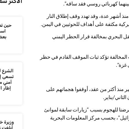
الأكثر شع
ينهما كهربائي روسي فقد ساقه”.
منذ أشهر عدة، وقد تهدد وقف إطلاق النار
يركية مكثفة على أهداف للحوثيين في اليمن.
حين تص
اسم
 البحري بمخالفة قرار الحظر اليمني
بعض
المخالفة تؤكد ثبات الموقف القادم في حظر
 غزة”.
الشرع ل
تسعى إل
أمني م
إطار ا
 منذ أكثر من عقد، أوقفوا هجماتهم على
ثاني/يناير.
رضتا للهجوم بسبب “زيارات سابقة لموانئ
رائيل”، بحسب مركز المعلومات البحرية
وزيرة خا
أبلغت ن