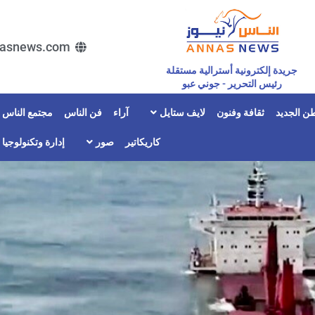
asnews.com
جريدة إلكترونية أسترالية مستقلة
رئيس التحرير - جوني عبو
ن الجديد
ثقافة وفنون
لايف ستايل
آراء
فن الناس
مجتمع الناس
كاريكاتير
صور
إدارة وتكنولوجيا