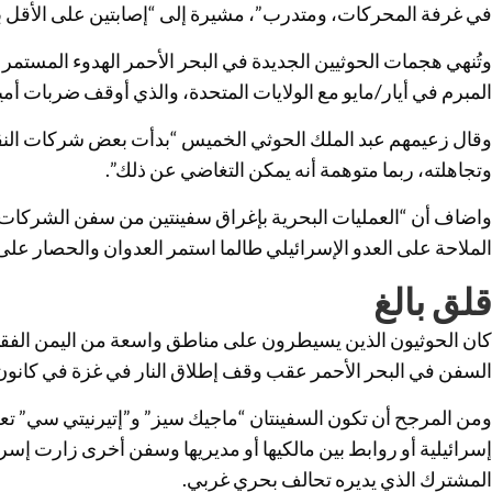
في غرفة المحركات، ومتدرب”، مشيرة إلى “إصابتين على الأقل ب
وتُنهي هجمات الحوثيين الجديدة في البحر الأحمر الهدوء المستمر 
المبرم في أيار/مايو مع الولايات المتحدة، والذي أوقف ضربات أم
وقال زعيمهم عبد الملك الحوثي الخميس “بدأت بعض شركات النقل
وتجاهلته، ربما متوهمة أنه يمكن التغاضي عن ذلك”.
واضاف أن “العمليات البحرية بإغراق سفينتين من سفن الشركات 
الملاحة على العدو الإسرائيلي طالما استمر العدوان والحصار على
قلق بالغ
كان الحوثيون الذين يسيطرون على مناطق واسعة من اليمن الفقير
السفن في البحر الأحمر عقب وقف إطلاق النار في غزة في كانون ال
ومن المرجح أن تكون السفينتان “ماجيك سيز” و”إتيرنيتي سي” تع
إسرائيلية أو روابط بين مالكيها أو مديريها وسفن أخرى زارت إس
المشترك الذي يديره تحالف بحري غربي.