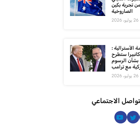
من تجربة بكين
الصاروخية
26 يوليو، 2026
 الأسترالية :
كانبيرا ستطرح
بشأن الرسوم
كية مع ترامب
26 يوليو، 2026
تواصل الاجتماعي