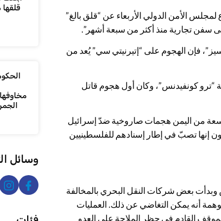
قلقها 
لمجلس الأمن الدولي الأربعاء عن “قلق بالغ”
على سفن تجارية منذ أكثر من سبعة أشهر”.
يز”، فإن الهجوم على “إتيرنيتي سي” يُعد من
الحكومة
ينة التجارية “ترو كونفيدنس”، وكان أول هجوم قاتل
مخاوفها 
الجمر
ناطق واسعة من اليمن هجمات صاروخية ضدّ إسرائيل
ون إنها تصبّ في إطار إسنادهم للفلسطينيين
وسائل ال
 وبدأت بعض شركات النقل البحري بالمخالفة
وهمة أنه يمكن التغاضي عن ذلك. العمليات
لموقف القادم في حظر الملاحة على العدو
فئات