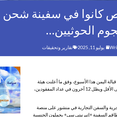
 كانوا في سفينة شحن أ
وم الحوثيين…
Wri
يوليو 11, 2025
تقارير وتحقيقات
لة اليمن هذا الأسبوع، وفق ما أعلنت هيئة
بحرية أوروبية الخميس، في حين قضى ثلاثة أفراد من الطاقم على الأقل ويظل 12 آخرون في عداد المفقودين،
بحرية والسفن التجارية في منشور على منصة
إضافيين من طاقم السفينة +إتيرنيتي سي+ يحملون الجنسية