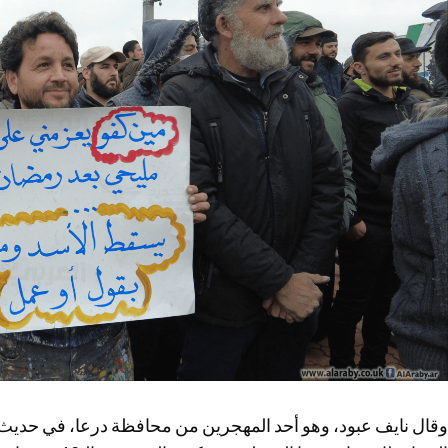
وقال نايف عبود، وهو أحد المهجرين من محافظة درعا، في حديث لـ