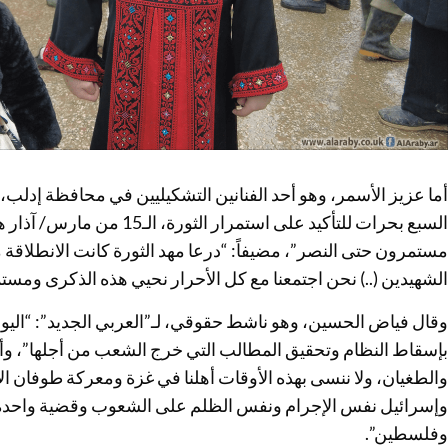
أما عزيز الأسمر، وهو أحد الفنانين التشكيليين في محافظة إدلب، 
الشهيدين (..) نحن اجتمعنا مع كل الأحرار نحيي هذه الذكرى ومس
وقال فياض الحسين، وهو ناشط حقوقي، لـ”العربي الجديد”: “اليوم ا
بإسقاط النظام وتحقيق المطالب التي خرج الشعب من أجلها”، وأ
والطغيان، ولا ننسى بهذه الأوقات أهلنا في غزة ومعركة طوفان ا
وإسرائيل نفس الإجرام ونفس الظلم على الشعوب وقضية واحد
وفلسطين”.