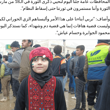
المحافظات عامة جئ
الثورة وأننا مستمرون في ثورتنا حتى إسقاط النظام”.
وأضاف: “نربي أبناءنا على هذا الأمر وألبسناهم الزي الحوراني 
وليست قضية هتافات إنما هي قضية دم وشهداء، كما نستذكر اليو
محمود الجوابرة وحسام عياش”.