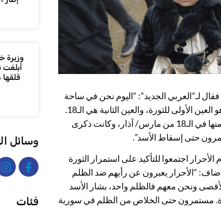
وزيرة خا
أبلغت ن
قلقها 
فقال لـ”العربي الجديد”: “اليوم نحن في ساحة
السبع بحرات للتأكيد على استمرار الثورة، الـ15 من مارس/ آذار هو العين الأولى للثورة، والعين الثانية هي الـ18.
مستمرون حتى النصر”، مضيفاً: “درعا مهد الثورة كانت الانطلاقة منها في الـ18 من مارس/ آذار، وكانت ذكرى
تمرون حتى إسقاط الأسد”.
وسائل ال
لأحرار اجتمعوا للتأكيد على استمرار الثورة
ضاف: “الأحرار يعبرون عن رأيهم ضد الظلم
لأقصى ونحن معهم فالظلم واحد، بشار الأسد
ة. مستمرون حتى الخلاص من الظلم في سورية
فئات