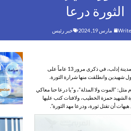
الثورة درعا
Write
مارس 19, 2024
خبر رئيس
تظاهر الآلاف من السوريين، الاثنين، في ساحة السبع بحرات في مدينة إدلب، في ذكرى مرور 13 عاماً على
أول شهيدين وانطلقت منها شرارة الثورة.
مثل: “الموت ولا المذلة”، و”يا درعا حنا معاكي
الشهيد حمزة الخطيب، ولافتات كتب عليها
هيهات أن تقتل ثورة، ودرعا مهد الثورة”.