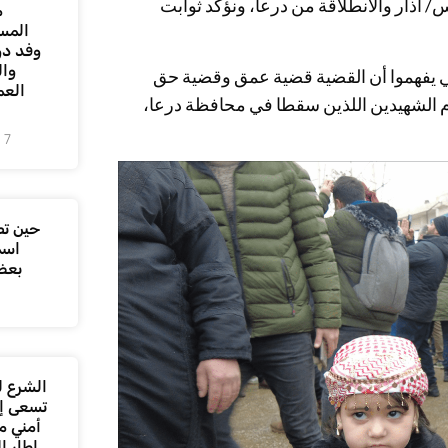
نا اليوم لنحيي ذكرى الثورة في الـ18 من مارس/ آذار والانطلاقة من درعا، ونؤكد ثوابت
م
المس
وفد دو
وال
لكي يفهموا أن القضية قضية عمق وقضية حق
العم
م الشهيدين اللذين سقطا في محافظة درعا،
7 أغسطس، 2026
حين تص
اسم
بعض
الشرع ل
تسعى إل
أمني م
إطار ا