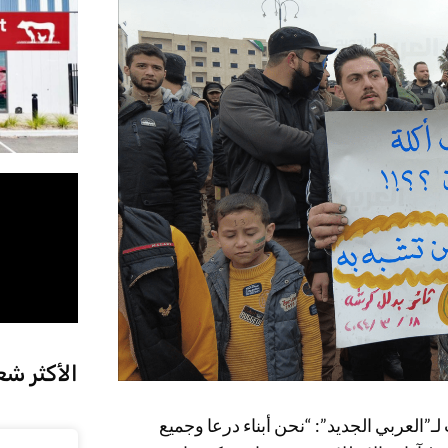
الأكثر شع
”العربي الجديد”: “نحن أبناء درعا وجميع