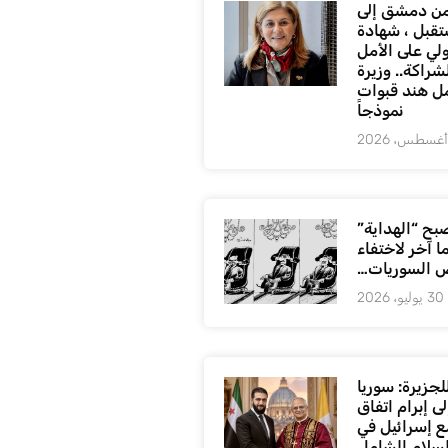
ن دمشق إلى
تقبل ، شهادة
لي على الأمل
شراكة.. وزيرة
ل هند قبوات
نموذجاً
بح “الهداية”
ا آخر لاختفاء
 السوريات…
30 يوليو، 2026
لجزيرة: سوريا
ى إبرام اتفاق
ع إسرائيل في
لسلام الشامل