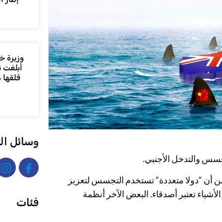
وزيرة خا
أبلغت ن
قلقها 
وسائل ال
سس والتدخل الأجنبي.
 أن “دولا متعددة” تستخدم التجسس لتعزيز
أشياء تعتبر أصدقاء. البعض الآخر أنظمة
فئات