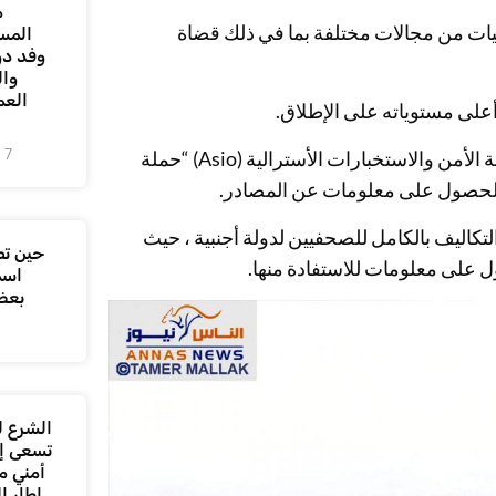
م
ت من مجالات مختلفة بما في ذلك قضاة
المس
وفد دو
وال
العم
على مستوياته على الإطلاق.
7 أغسطس، 2026
أثناء تقديم تقييمه السنوي للتهديدات في كانبيرا ، حدد رئيس منظمة الأمن والاستخبارات الأسترالية (Asio) “حملة
 والحصول على معلومات عن المصادر.
كاليف بالكامل للصحفيين لدولة أجنبية ، حيث
حين تص
 على معلومات للاستفادة منها.
اسم
بعض
الشرع ل
تسعى إل
أمني م
إطار ا