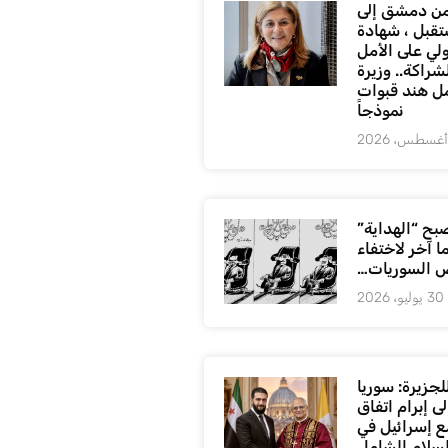
ن دمشق إلى
تقبل ، شهادة
لي على الأمل
شراكة.. وزيرة
ل هند قبوات
نموذجاً
بح “الهداية”
ا آخر لاختفاء
 السوريات…
30 يوليو، 2026
لجزيرة: سوريا
ى إبرام اتفاق
ع إسرائيل في
لسلام الشامل