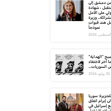
ن دمشق إلى
تقبل ، شهادة
لي على الأمل
شراكة.. وزيرة
ل هند قبوات
نموذجاً
بح “الهداية”
ا آخر لاختفاء
 السوريات…
30 يوليو، 2026
لجزيرة: سوريا
ى إبرام اتفاق
ع إسرائيل في
لسلام الشامل