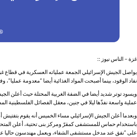
غزة – الناس نيوز ::
يواصل الجيش الإسرائيلي الجمعة عملياته العسكرية في قطاع غ
نفاد الوقود، بينما أصبحت المواد الغذائية أيضا “معدومة عمليا”، وف
ويسود توتر شديد أيضا في الضفة الغربية المحتلة حيث أعلن الجي
عملية واسعة نفذّها ليلا في جنين، معقل الفصائل الفلسطينية الم
وبعدما أعلن الجيش الإسرائيلي مساء الخميس أنه يقوم بتفتيش أبن
باستخدام حماس للمستشفى كمقرّ ومركز بنى تحتية، أعلن المتحد
على “نفق عند مدخل مستشفى الشفاء، ويعمل مهندسون حاليا على ن