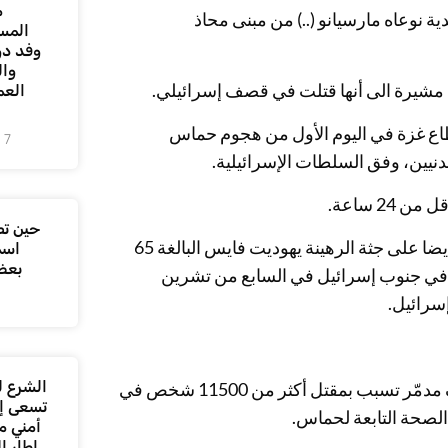
م
 نوعاه مارسيانو (..) من مبنى محاذ
المس
وفد دو
وال
 مشيرة الى أنها قتلت في قصف إسرائيلي.
العم
ع غزة في اليوم الأول من هجوم حماس
7 أغسطس، 2026
2 ساعة.
حين تص
فقد أعلن الجيش مساء الخميس أنه عثر قرب مستشفى الشفاء أيضا على جثة الرهينة يهوديت فايس البالغة 65
اسم
بعض
 في جنوب إسرائيل في السابع من تشرين
إسرائيل.
الشرع ل
ومنذ أكثر من أربعين يوما، تردّ إسرائيل على هجوم حماس بقصف مدمّر تسبب بمقتل أكثر من 11500 شخص في
تسعى إل
الصحة التابعة لحماس.
أمني م
إطار ا