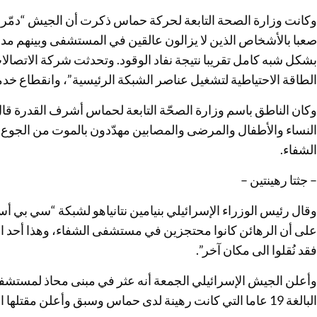
وكانت وزارة الصحة التابعة لحركة حماس ذكرت أن الجيش “دمّر”
صعبا بالأشخاص الذين لا يزالون عالقين في المستشفى وبينهم مد
بشكل شبه كامل تقريبا نتيجة نفاد الوقود. وتحدثت شركة الاتصالا
الطاقة الاحتياطية لتشغيل عناصر الشبكة الرئيسية”، وانقطاع خدمات
وكان الناطق باسم وزارة الصحّة التابعة لحماس أشرف القدرة قا
النساء والأطفال والمرضى والمصابين مهدّدون بالموت من الج
الشفاء.
– جثتا رهينتين –
وقال رئيس الوزراء الإسرائيلي بنيامين نتانياهو لشبكة “سي بي أس”
على أن الرهائن كانوا محتجزين في مستشفى الشفاء، وهذا أحد الأسب
فقد نُقلوا الى مكان آخر”.
وأعلن الجيش الإسرائيلي الجمعة أنه عثر في مبنى محاذ لمستشفى
البالغة 19 عاما التي كانت رهينة لدى حماس وسبق وأعلن مقتلها الثلاثاء.