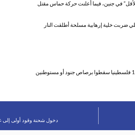
الأقل” في جنين، فيما أعلنت حركة حماس مقتل
يلي ضربت خلية إرهابية مسلحة أطلقت النار
وارتفع عدد القتلى نتيجة العنف في الضفة الغربية الى أكثر من 190 فلسطينيا سقطوا برصاص جنود أو مستوطنين
دخول شحنة وقود أولى إلى غ