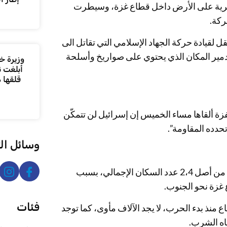
الأول/أكتوبر عمليات برية على الأرض داخل قطاع غزة، وسيطرت
ركة.
 لقيادة حركة الجهاد الإسلامي التي تقاتل الى
ير المكان الذي يحتوي على صواريخ وأسلحة
وزيرة خا
أبلغت ن
قلقها 
 ألقاها مساء الخميس إن إسرائيل لن تتمكّن
تحدده المقاومة”.
وسائل ال
وتسبّبت الحرب بنزوح أكثر من 1,65 مليون شخص داخل القطاع، من أصل 2،4 عدد السكان الإجمالي، بسبب
غزة نحو الجنوب.
فئات
منذ بدء الحرب، لا يجد الآلاف مأوى، كما توجد
ياه الشرب.