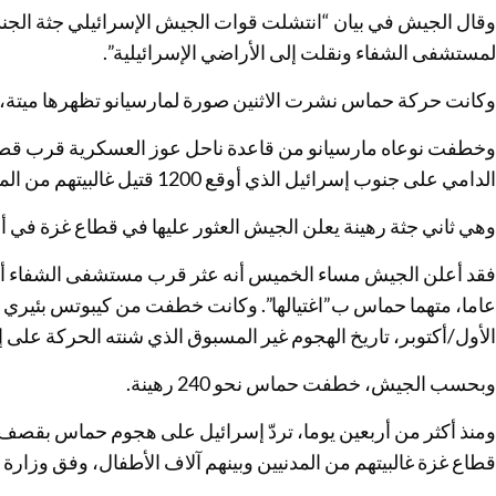
وقال الجيش في بيان “انتشلت قوات الجيش الإسرائيلي جثة الجندية
لمستشفى الشفاء ونقلت إلى الأراضي الإسرائيلية”.
وكانت حركة حماس نشرت الاثنين صورة لمارسيانو تظهرها ميتة،
وخطفت نوعاه مارسيانو من قاعدة ناحل عوز العسكرية قرب قطا
الدامي على جنوب إسرائيل الذي أوقع 1200 قتيل غالبيتهم من المدنيين، وفق السلطات الإسرائيلية.
وهي ثاني جثة رهينة يعلن الجيش العثور عليها في قطاع غزة في أقل من 4
عاما، متهما حماس ب”اغتيالها”. وكانت خطفت من كيبوتس بئيري
الأول/أكتوبر، تاريخ الهجوم غير المسبوق الذي شنته الحركة على 
وبحسب الجيش، خطفت حماس نحو 240 رهينة.
قطاع غزة غالبيتهم من المدنيين وبينهم آلاف الأطفال، وفق وزارة 