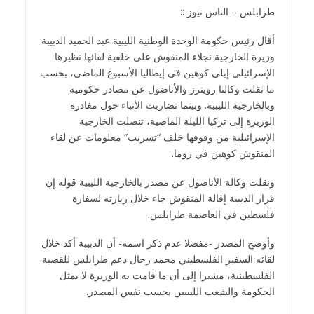
طرابلس – الناس نيوز ::
أقال رئيس حكومة الوحدة الوطنية الليبية عبد الحميد الدبيبة
وزيرة الخارجية نجلاء المنقوش على خلفية لقائها نظيرها
الإسرائيلي إيلي كوهين في إيطاليا الأسبوع الماضي، بحسب
ما نقلت وكالتا رويترز والأناضول عن مصادر حكومية
وبالخارجية الليبية. وبينما تضاربت الأنباء حول مغادرة
الوزيرة إلى تركيا الليلة الماضية، تنصلت الخارجية
الإسرائيلية من وقوفها خلف “تسريب” معلومات عن لقاء
المنقوش كوهين في روما.
ونقلت وكالة الأناضول عن مصدر بالخارجية الليبية قوله إن
قرار الدبيبة إقالة المنقوش جاء خلال زيارته لسفارة
فلسطين في العاصمة طرابلس.
وأوضح المصدر -مفضلا عدم ذكر اسمه- أن الدبيبة أكد خلال
لقائه السفير الفلسطيني محمد رحال دعم طرابلس للقضية
الفلسطينية، مشيرا إلى أن ما قامت به الوزيرة لا يمثل
الحكومة والشعب الليبيين بحسب نفس المصدر.