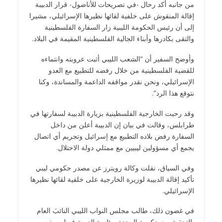
من جانبه أكد رحال -في تصريحات للأناضول- قرار الدبيبة
إقالة المنقوش على خلفية لقائها نظيرها الإسرائيلي، مشيرا
إلى أن رئيس الحكومة الليبية زار السفارة الفلسطينية
والتقى بكادرها وأبناء الجالية الفلسطينية المقيمة في البلاد.
وأوضح السفير أن “الشعب الليبي أثبت عروبته وانتماءه
للقضية الفلسطينية من خلال رفضه للتطبيع مع العدو
الإسرائيلي، ونحن نقدر مواقفه الداعمة والمساندة، وكنا
نتوقع هذا الرد”.
وقد رحبت الخارجية الفلسطينية بزيارة الدبيبة لسفارتها في
طرابلس، وقالت في بيان إن الدبيبة أعلن من داخل
السفارة رفض بلاده التطبيع مع إسرائيل وتجريم أي اتصال
يجمع أي مسؤولين ليبيين مع ممثلي دولة الاحتلال.
وفي السياق، نقلت وكالة رويترز عن مصدر حكومي ليبي
تأكيد إقالة الدبيبة لوزيرة الخارجية على خلفية لقائها نظيرها
الإسرائيلي.
في غضون ذلك، طالب مجلس النواب الليبي النائبَ العام
بالتحقيق مع حكومة الوحدة برئاسة الدبيبة فيما وصفه