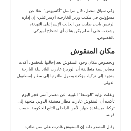
وفي سياق متصل، قال مراسل “أكسيوس” -نقلا عن
مسؤولين في مكتب وزير الخارجية الإسرائيلي- إن إدارة
الرئيس بايدن طلبت من الجانب الإسرائيلي التهدئة،
وشددت على أنه لم يكن هناك أي احتجاج أميركي
بالخصوص.
مكان المنقوش
وبخصوص مكان وجود المنقوش بعد إحالتها للتحقيق، أكدت
مصادر ليبية متطابقة أن الوزيرة غادرت البلاد ليلة البارحة
متجهة إلى تركيا، مؤكدة وصول طائرتها إلى مطار إسطنبول
الدولي.
ونقلت بوابة “الوسط” الليبية -عن مصدر أمني فجر اليوم-
تأكيده أن المنقوش غادرت مطار معيتيقة الدولي متجهة إلى
تركيا، بمساعدة جهاز الأمن الداخلي التابع للحكومة، حسب
قوله.
وقال المصدر ذاته إن المنقوش غادرت على متن طائرة