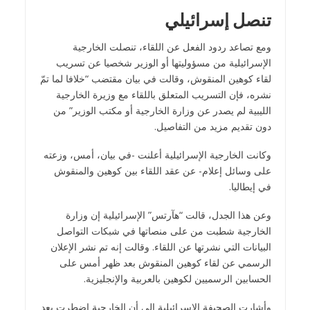
تنصل إسرائيلي
ومع تصاعد ردود الفعل عن اللقاء، تنصلت الخارجية
الإسرائيلية من مسؤوليتها أو الوزير شخصيا عن تسريب
لقاء كوهين المنقوش، وقالت في بيان مقتضب “خلافا لما تمّ
نشره، فإن التسريب المتعلق باللقاء مع وزيرة الخارجية
الليبية لم يصدر عن وزارة الخارجية أو مكتب الوزير” من
دون تقديم مزيد من التفاصيل.
وكانت الخارجية الإسرائيلية أعلنت -في بيان، أمس، وزعته
على وسائل إعلام- عن عقد اللقاء بين كوهين والمنقوش
في إيطاليا.
وعن هذا الجدل، قالت “هآرتس” الإسرائيلية إن وزارة
الخارجية شطبت من على منصاتها في شبكات التواصل
البيانات التي نشرتها عن اللقاء. وقالت إنه تم نشر الإعلان
الرسمي عن لقاء كوهين المنقوش بعد ظهر أمس على
الحسابين الرسميين لكوهين بالعربية والإنجليزية.
وأشارت الصحيفة الإسرائيلية إلى أن الخارجية اضطرت بعد