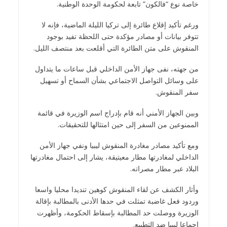
خاصة نوع “فالكون” تابعة لحكومة الوحدة الوطنية.
ورغم تأكيد إقلاع طائرة إلى تركيا الليلة الماضية، فإنه لا
تتوفر بيانات أو مصادر مؤكدة حتى اللحظة تفيد بوجود
المنقوش على متن الطائرة التي أقلعت بعد منتصف الليل.
من جهته، نفى جهاز الأمن الداخلي قبل ساعات ما يتداول
على وسائل التواصل الاجتماعي بشأن السماح أو تسهيل
سفر المنقوش.
وبين الجهاز الأمني أنه قام بإدراج اسم الوزيرة في قائمة
الممنوعين من السفر إلى حين امتثالها للتحقيقات.
ومع تأكيد مصادر مغادرة المنقوش ليبيا ونفي جهاز الأمن
الداخلي لمغادرتها مطار معيتيقة، يشار إلى احتمال مغادرتها
البلاد عبر مطار مصراته.
وأثار الكشف عن لقاء المنقوش كوهين تنديدا محليا واسعا
وردود فعل غاضبة تمثلت في حدها الأدنى بالمطالبة بإقالة
الوزيرة ووصلت حد المطالبة بإسقاط الحكومة، وأظهرت
إجماعا ليبيا ضد التطبيع.