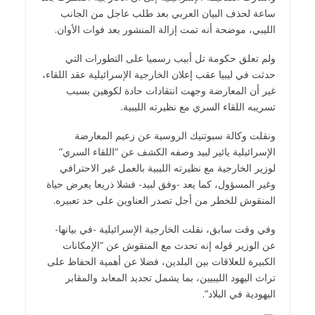
ساعة لحذف البيان العربي بعد طلب عاجل من الجانب
الليبي، موضحة أنه تمت إزالة المنشور بعد فوات الأوان.
​​​​​​​ولم تعلق حكومة تل أبيب رسميا على التطورات التي
حدثت في ليبيا عقب إعلان الخارجية الإسرائيلية عقد اللقاء،
غير أن المعارضة وجهت انتقادات حادة لكوهين بسبب
تسريبه اللقاء السري مع نظيرته الليبية.
ونقلت وكالة سبوتنيك الروسية عن زعيم المعارضة
الإسرائيلية يائير لبيد وصفه الكشف عن “اللقاء السري”
لوزير الخارجية مع نظيرته الليبية بالعمل غير الاحترافي
وغير المسؤول، كما يعد -وفق لبيد- فشلا ذريعا يعرض حياة
المنقوش للخطر من أجل تصدر العناوين على حد تعبيره.
وفي وقت سابق، نقلت الخارجية الإسرائيلية -في بيانها-
عن الوزير قوله إنه تحدث مع المنقوش عن “الإمكانات
الكبيرة للعلاقات بين البلدين، فضلا عن أهمية الحفاظ على
تراث اليهود الليبيين، بما يشمل تجديد المعابد والمقابر
اليهودية في البلاد”.