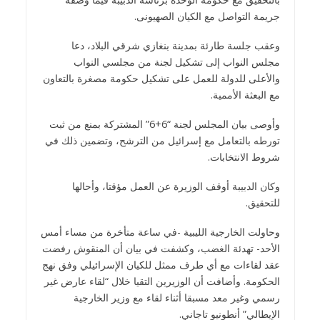
جريمة التواصل مع الكيان الصهيونى.
وعقب جلسة طارئة بمدينة بنغازي شرقي البلاد، دعا
مجلس النواب إلى تشكيل لجنة من مجلسي النواب
والأعلى للدولة للعمل على تشكيل حكومة مصغرة بالتعاون
مع البعثة الأممية.
وأوصى بيان المجلس لجنة “6+6” المشتركة بمنع من ثبت
تورطه بالتعامل مع إسرائيل من الترشح، وتضمين ذلك في
شروط الانتخابات.
وكان الدبيبة أوقف الوزيرة عن العمل مؤقتا، وأحالها
للتحقيق.
وحاولت الخارجية الليبية -في ساعة متأخرة من مساء أمس
الأحد- تهدئة الغضب، وكشفت في بيان أن المنقوش رفضت
عقد لقاءات مع أي طرف ممثل للكيان الإسرائيلي وفق نهج
الحكومة. وأضافت أن الوزيرين التقيا خلال “لقاء عارض غير
رسمي وغير معد مسبقا أثناء لقاء مع وزير الخارجية
الإيطالي” أنطونيو تاجاني.