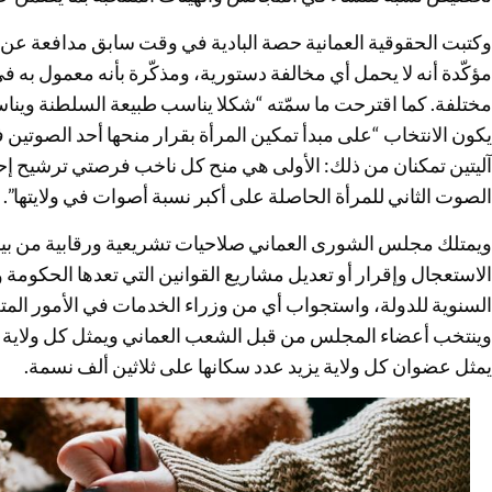
وكتبت الحقوقية العمانية حصة البادية في وقت سابق مدافعة عن
مؤكّدة أنه لا يحمل أي مخالفة دستورية، ومذكّرة بأنه معمول به ف
مختلفة. كما اقترحت ما سمّته “شكلا يناسب طبيعة السلطنة ويناسب
يكون الانتخاب “على مبدأ تمكين المرأة بقرار منحها أحد الصوتين 
آليتين تمكنان من ذلك: الأولى هي منح كل ناخب فرصتي ترشيح إحداه
الصوت الثاني للمرأة الحاصلة على أكبر نسبة أصوات في ولايتها”.
ويمتلك مجلس الشورى العماني صلاحيات تشريعية ورقابية من بين
الاستعجال وإقرار أو تعديل مشاريع القوانين التي تعدها الحكومة
السنوية للدولة، واستجواب أي من وزراء الخدمات في الأمور المتعل
وينتخب أعضاء المجلس من قبل الشعب العماني ويمثل كل ولاية يقل
يمثل عضوان كل ولاية يزيد عدد سكانها على ثلاثين ألف نسمة.