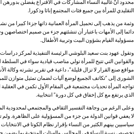
محدود أنّ غالبية النساء المشاركات في الاقتراع يفضلن بدورهن 
التقليدي للمرأة بين جميع فئات المجتمع إناثا وذكورا.
وثمة من يذهب إلى تحميل المرأة العمانية ذاتها جزءا كبيرا من نشر 
دائما إلى الأمهات باعتبار أن تنشئتهم جزء من صميم اختصاصهن وفق
مسؤولية القيام بشؤون البيت وتربية الأطفال.
وتقول عهود بنت سعيد البلوشي الرئيسة التنفيذية لمركز دراسات 
والقوانين التي تتيح للمرأة تولي مناصب قيادية سواء في السلطة التش
مواقع صنع القرار لا تزال قليلة”، داعية في تقرير نشرته وكالة الأ
الشورى إلى “تكاتف الجميع لوضع آليات لضمان تمثيل متوازن للمرأ
تواجه المرأة تحديات مجتمعية في المقام الأول تكمن في العقلية ا
الذي يرتفع مع كل إخفاق في كل دورة” انتخابية.
وعلى الرغم من وجاهة التفسير الثقافي والمجتمعي لمحدودية المشار
لا يعفي قوانين الدولة من جزء من المسؤولية على الظاهرة. ولم ت
سياسيين بينهم الكثير من النساء بإقرار نظام الكوتا في الانتخابات 
تخصيص نسبة للنساء في المجالس والهيئات المنتخبة بما يضمن حضور