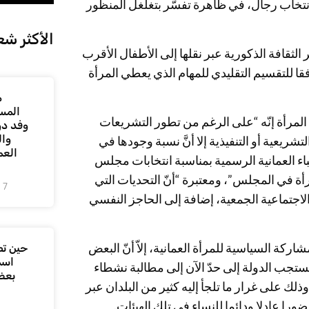
انتخاب رجال، في ظاهرة تفسّر بتغلغل المنظور
الأكثر شع
الثقافة الذكورية عبر نقلها إلى الأطفال الأقرب
ا للتقسيم التقليدي للمهام الذي يعطي المرأة
م
المس
المرأة إنّه “على الرغم من تطور التشريعات
وفد دو
وال
ريعية أو التنفيذية إلا أنَّ نسبة وجودها في
العم
نباء العمانية الرسمية بمناسبة انتخابات مجلس
ة في المجلس”، ومعتبرة “أنّ التحديات التي
7 أغسطس، 2026
لاجتماعية الجمعية، إضافة إلى الحاجز النفسي
كة السياسية للمرأة العمانية، إلاّ أنّ البعض
حين تص
اسم
ستجب الدولة إلى حدّ الآن إلى مطالبة نشطاء
بعض
وذلك على غرار ما تلجأ إليه كثير من البلدان عبر
ا عادلا ودائما للنساء في تلك الهيئات.