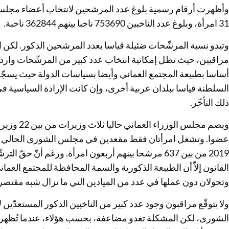
31 امرأة، وبلوغ عدد الناخبين 753690 ناخبا بينهم 362844 ناخبة.
وتبدو نسبة المرشّحات ضئيلة قياسا بعدد المرشحين الذكور. لكن ا
مراقبين، حيث تظل إمكانية انتخاب عدد كبير من المرشّحات واردة نظ
أساسا بطبيعة المجتمع العماني وأيضا بسياسات الدولة حيث يسجّ
السلطنة قياسا ببلدان عربية أخرى، وإن كانت الإرادة السياسية في
ذلك التأخّر.
عضوا. وتشغل امرأتان فقط مقعدين في مجلس الشورى الحالي ال
2019 من بين 637 مرشحا بينهم أربعون امرأة. ورغم أنّ حق
القانون إلاّ أن الطبيعة الذكورية والسمة المحافظة للمجتمع العما
وتحولان دون عملها في عدد من الميادين التي ما تزال شبه مقتصر
ولا يتوقّع مراقبون وجود عدد كبير من الناخبين الذكور المستعدّي
الشورى، لكن المشكلة تغدو مضاعفة، بحسب هؤلاء، عندما تُظهر ع