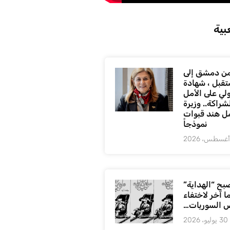
بية
ن دمشق إلى
تقبل ، شهادة
لي على الأمل
شراكة.. وزيرة
ل هند قبوات
نموذجاً
بح “الهداية”
ا آخر لاختفاء
 السوريات…
30 يوليو، 2026