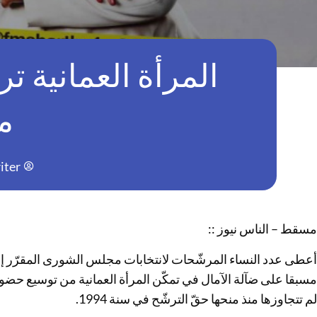
المرأة العمانية 
م
iter
مسقط – الناس نيوز ::
أعطى عدد النساء المرشّحات لانتخابات مجلس الشورى المقرّر إج
مسبقا على ضآلة الآمال في تمكّن المرأة العمانية من توسيع حض
لم تتجاوزها منذ منحها حقّ الترشّح في سنة 1994.