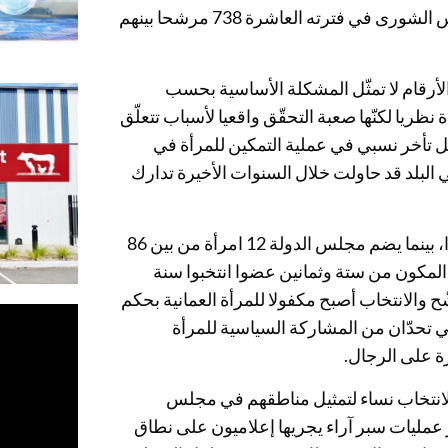
وأظهرت أرقام رسمية بلوغ عدد المرشحين لانتخاب أعضاء مجلس الشورى في فترته العاشرة 738 مرشحا بينهم
لأرقام لا تمثّل المشكلة الأساسية بحسب
ريا لكنّها صعبة التحقّق واقعيا لأسباب تتعلّق
ل تأخر نسبي في عملية التمكين للمرأة في
 البلد قد حاولت خلال السنوات الأخيرة تدارك
ويضم مجلس الوزراء العماني حاليا ثلاث وزيرات من بين 22 وزيرا، بينما يضم مجلس الدولة 12 امرأة من بين 86
مكون من ستة وثمانين عضوا انتخبوا سنة
ّ الترشّح والانتخاب أصبح مكفولا للمرأة العمانية بحكم
ني تحدّان من المشاركة السياسية للمرأة
ة على الرجال.
ن لانتخاب نساء لتمثيل مناطقهم في مجلس
مليات سبر آراء يجريها إعلاميون على نطاق