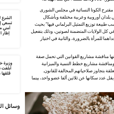
 مقترح الكوتا النسائية في مجلس الشورى
ي بلدان أوروبية وعربية مختلفة وبأشكال
الشرع ل
تسعى إل
 طبيعة توزيع التمثيل البرلماني فيها” بحيث
أمني م
في كل الولايات المتضمنة لصوتين، وذلك بتفعيل
إطار ا
ما للمرأة بالضرورة، والثانية في اختيار
ها مناقشة مشاريع القوانين التي تحمل صفة
وزيرة خا
 ومناقشة مشاريع خطط التنمية والميزانية
أبلغت ن
قة بتجاوز صلاحياتهم المخالفة للقانون.
قلقها 
 عدد سكانها عن ثلاثين ألفا عضو واحد، بينما
وسائل ال