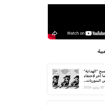
بية
بح “الهداية”
ا آخر لاختفاء
 السوريات…
30 يوليو، 2026