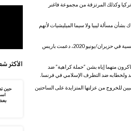
 تركيا وكذلك المرتزقة من مجموعة فاغنر
ك بشأن مسألة ليبيا ولا سيما الميليشيات لأنهم
في شرق المتوسط حيث وقعت حادثة بين قطع حربية تركية وفرنسية في حزيران/يونيو 2020، دعمت باريس
الأكثر شع
كرون متهما إياه بشن “حملة كراهية” ضد
مد ولخطابه ضد التطرف الإسلامي في فرنسا.
ليميين للخروج من عزلتها المتزايدة على الساحتين
حين تص
اسم
بعض