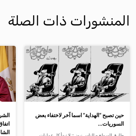
المنشورات ذات الصلة
حين تصبح “الهداية” اسما آخر لاختفاء بعض
الشرع
السوريات…
اتفاق
الشا
طارق السواح – الناس نيوز :: لا تبدأ كل عمليات