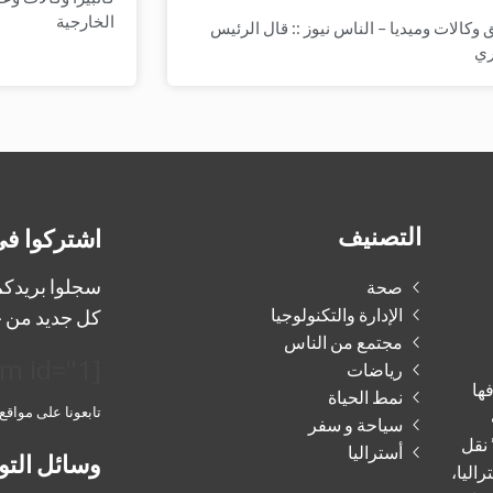
الخارجية
وكالات وميديا – الناس نيوز :: قال الرئيس
ري
التصنيف
اشتركوا في
سجلوا بريدكم 
صحة
الإدارة والتكنولوجيا
كل جديد من ج
مجتمع من الناس
[mailpoet_form id="1"]
رياضات
فها
نمط الحياة
تابعونا على مواقع
سياحة و سفر
 نقل
أستراليا
وسائل التو
راليا،