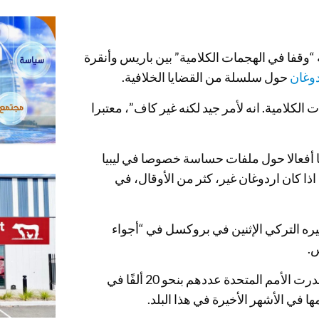
وقفا في الهجمات الكلامية” بين باريس وأنقرة
وغان
حول سلسلة من القضايا الخلافية.
لكلامية. انه لأمر جيد لكنه غير كاف”، معتبرا
يا أفعالا حول ملفات حساسة خصوصا في ليبيا
 كان اردوغان غير، كثر من الأوقال، في
يره التركي الإثنين في بروكسل في “أجواء
س.
وتطالب فرنسا ودول عديدة برحيل القوات الأجنبية والمرتزقة – قدرت الأمم المتحدة عددهم بنحو 20 ألفًا في