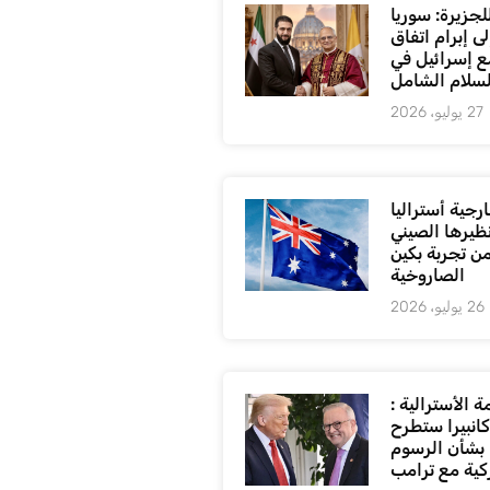
لجزيرة: سوريا
ى إبرام اتفاق
ع إسرائيل في
لسلام الشامل
27 يوليو، 2026
رجية أستراليا
ظيرها الصيني
من تجربة بكين
الصاروخية
26 يوليو، 2026
 الأسترالية :
كانبيرا ستطرح
بشأن الرسوم
كية مع ترامب