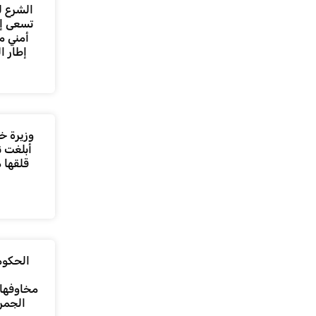
الشرع ل
تسعى إل
أمني م
إطار ا
وزيرة خا
أبلغت ن
قلقها 
الحكومة
مخاوفها 
الجمر