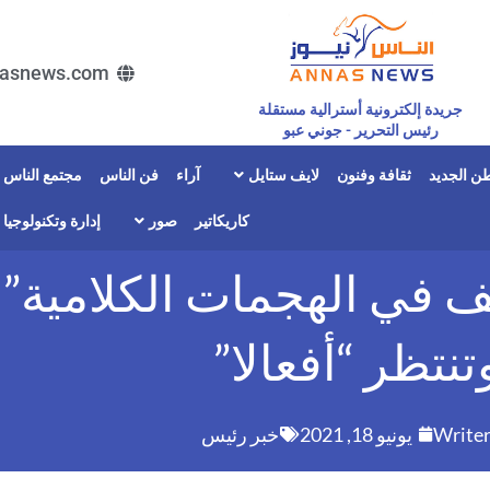
asnews.com
جريدة إلكترونية أسترالية مستقلة
رئيس التحرير - جوني عبو
ن الجديد
ثقافة وفنون
لايف ستايل
آراء
فن الناس
مجتمع الناس
كاريكاتير
صور
إدارة وتكنولوجيا
ي الهجمات الكلامية” م
تنتظر “أفعالا”
Write
يونيو 18, 2021
خبر رئيس