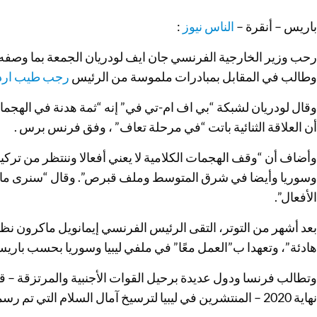
باريس – أنقرة –
الناس نيوز
:
رحب وزير الخارجية الفرنسي جان ايف لودريان الجمعة بما وصفه “
وطالب في المقابل بمبادرات ملموسة من الرئيس
رجب طيب ارد
وقال لودريان لشبكة “بي اف ام-تي في” إنه “ثمة هدنة في الهجمات ا
أن العلاقة الثنائية باتت “في مرحلة تعاف” ، وفق فرنس برس .
وأضاف أن “وقف الهجمات الكلامية لا يعني أفعالا وننتظر من ترك
وسوريا وأيضا في شرق المتوسط وملف قبرص”. وقال “سنرى ما اذا
الأفعال”.
بعد أشهر من التوتر، التقى الرئيس الفرنسي إيمانويل ماكرون نظ
هادئة”، وتعهدا ب”العمل معًا” في ملفي ليبيا وسوريا بحسب باري
نهاية 2020 – المنتشرين في ليبيا لترسيخ آمال السلام التي تم رسمها في الأشهر الأخيرة في هذا البلد.