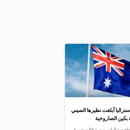
ستراليا أبلغت نظيرها الصيني
 بكين الصاروخية
واصم – الناس نيوز :: قالت وزيرة