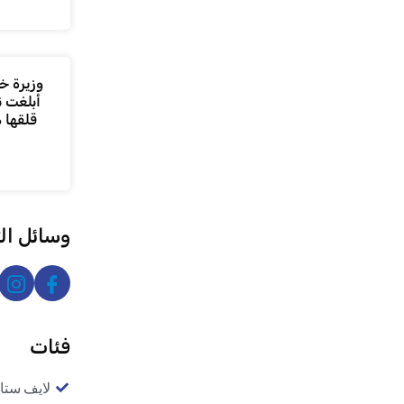
وزيرة خا
أبلغت ن
قلقها 
وسائل ال
فئات
لايف ستا