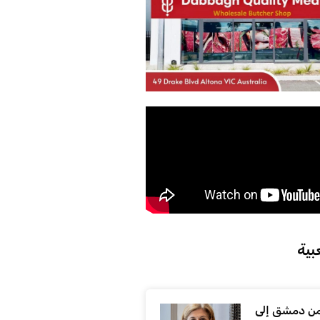
بية
ن دمشق إلى