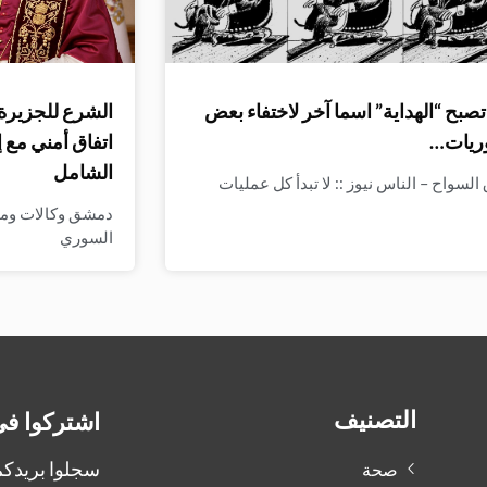
صبح “الهداية” اسما آخر لاختفاء بعض
الشرع للجزيرة:
ريات…
اتفاق أمني مع 
الشامل
لسواح – الناس نيوز :: لا تبدأ كل عمليات
دمشق وكالات وميدي
السوري
التصنيف
اشتركوا في
سجلوا بريدكم 
صحة