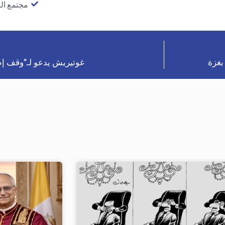
مجتمع ال
بغزة
غوتيريش يدعو لـ”وقف إط