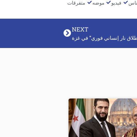
ناس
فيديو
موضه
متفرقات
NEXT
لاق نار إنساني فوري” في غزة