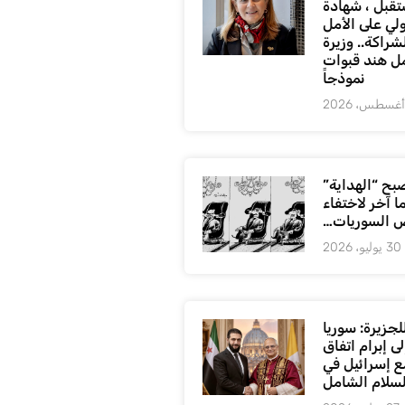
تقبل ، شهادة
لي على الأمل
شراكة.. وزيرة
ل هند قبوات
نموذجاً
بح “الهداية”
ا آخر لاختفاء
 السوريات…
30 يوليو، 2026
لجزيرة: سوريا
ى إبرام اتفاق
ع إسرائيل في
لسلام الشامل