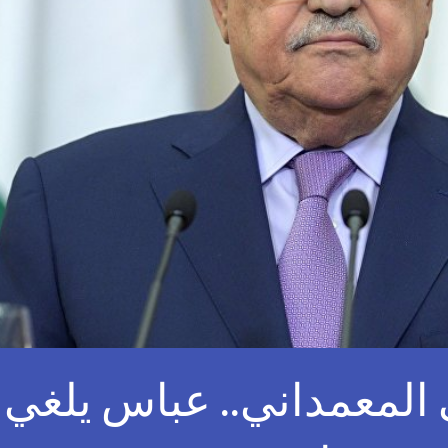
لمعمداني.. عباس يلغي 