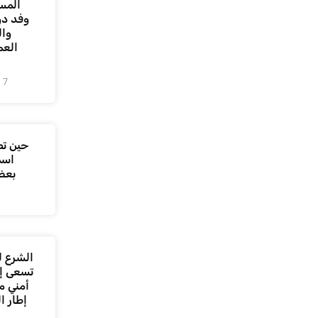
المس
وفد دو
وال
العم
7 أغسطس، 2026
حين تص
اسم
بعض
الشرع ل
تسعى إل
أمني م
إطار ا