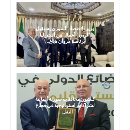
وزير الاقتصاد السوري يستقبل
“لوبي” أعمال من أستراليا
برئاسة مروان دباغ…
كيشور: محادثات سورية ألمانية
لشراكات استراتيجية في قطاع
النقل …