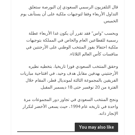
قال التلفزيون الرسمي السعودي إن البورصة ستعلق
التداول الأربعاء وفقا لتوجيهات ملكية على أن يستأنف يوم
الخميس.
وبحسب “واس” فقد تقرر أن يكون غدا الأربعاء عطلة
رسمية للقطاعين العام والخاص في المملكة بتوجيهات
ملكية احتفالا بفوز المنتخب الوطني على الأرجنتين في
منافسات كأس العالم الثلاثاء.
وحقق المنتخب السعودي فوزا تاريخيا، بتخطيه نظيره
الأرجنتيني بهدفين مقابل هدف وحيد، في افتتاحية مباريات
الفريقين بالمجموعة الثالثة لمونديال قطر، المقام خلال
الفترة من 20 نوفمبر حتى 18 ديسمبر المقبل.
ونجح المنتخب السعودي في تجاوز دور المجموعات مرة
واحدة في تاريخه عام 1994، حيث يسعى الأخضر لتكرار
الإنجاز ذاته.
You may also like