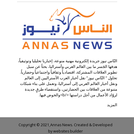
النّاس نيوز جريدة إلكترونية مهنية منوعة، إخباريا تحليليا وتوثيقياً،
هدفها الجَسر ما بين العالم العربي وأستراليا، بحثاً عن سبل
تطوير العلاقات المشتركة، اقتصادياً وثقافياً واجتماعياً وحضارياً.
تحاول ” النّاس نيوز” نقل أخبار العرب الأستراليين إلى العالم
ونقل أخبار العالم العربي إلى أستراليا، وتعمل على بناء شبكات
متنوعة من العلاقات بين الحضارتين، واستقصاء طرقٍ جديدة
لروّاد الأعمال من أجل دراستها </b>والخوض فيها.
المزيد
Copyright © 2021 ِAnnas News. Created & Developed
by
websites builder