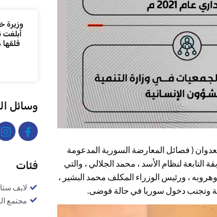
وزيرة خا
أبلغت ن
قلقها 
وسائل ال
دوان ( فصائل المعارضة السورية المدعومة
 التابعة لنظام الأسد ، محمد الجلالي ، والتي
فئات
روبه ، ورئيس الوزراء المكلف محمد البشير ،
لايف ستا
لطة وتجنب دخول سوريا في حالة فوضى.
مجتمع ال