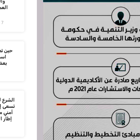
وال
العم
7 أغسطس، 2026
حين تص
اسم
بعض
الشرع ل
تسعى إل
أمني م
إطار ا