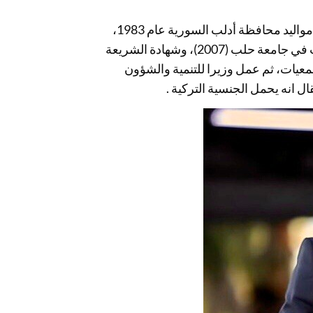
رئيس الحكومة السورية المتوقع الإعلان عن تكليفه قريبا، هو من مواليد محافظة أدلب السورية عام 1983،
ويحمل شهادة الهندسة الكهربائية والإلكترونية من قسم الاتصالات في جامعة حلب (2007)، وشهادة الشريعة
مدير شؤون الجمعيات، ثم عمل وزيرا للتنمية والشؤون