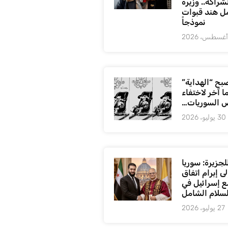
شراكة.. وزيرة
ل هند قبوات
نموذجاً
بح “الهداية”
ا آخر لاختفاء
 السوريات…
30 يوليو، 2026
لجزيرة: سوريا
ى إبرام اتفاق
ع إسرائيل في
لسلام الشامل
27 يوليو، 2026