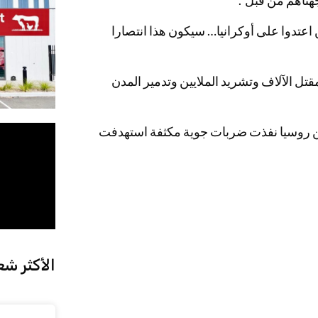
جهناهم من قبل”.
اعتدوا على أوكرانيا… سيكون هذا انتصارا
ي بدأ في 24 فبراير شباط، إلى مقتل الآلاف وتشريد الملايين وتدمير المدن
 لكن روسيا نفذت ضربات جوية مكثفة استهدفت
الأكثر شع