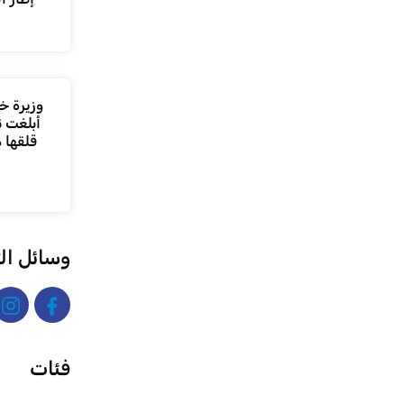
وزيرة خا
أبلغت ن
قلقها 
وسائل ال
فئات