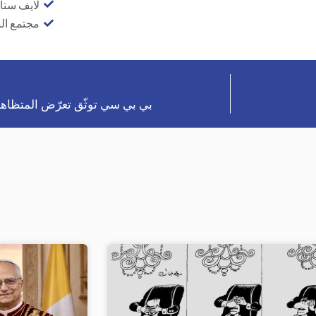
لايف ستا
مجتمع ال
بي بي سي توثّق تعرّض المتظاهرا