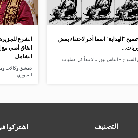
صبح “الهداية” اسما آخر لاختفاء بعض
الشرع للجزيرة:
ريات…
اتفاق أمني مع 
الشامل
لسواح – الناس نيوز :: لا تبدأ كل عمليات
دمشق وكالات وميدي
السوري
التصنيف
اشتركوا في