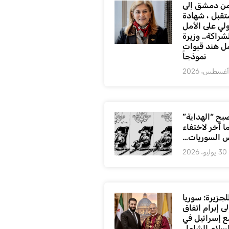
ن دمشق إلى
تقبل ، شهادة
لي على الأمل
شراكة.. وزيرة
ل هند قبوات
نموذجاً
بح “الهداية”
ا آخر لاختفاء
 السوريات…
30 يوليو، 2026
لجزيرة: سوريا
ى إبرام اتفاق
ع إسرائيل في
لسلام الشامل