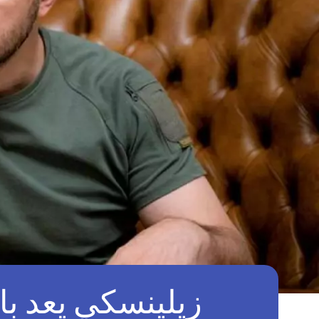
زيلينسكي يعد بال