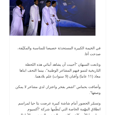
في الخيمة الكبيرة المستحدثة خصيصا للمناسبة والمكيّفة،
صدحت أغا.
وتابعت السبهان “أحببت أن يشاهد أبنائي هذه اللحظة
التاريخية لتنمو فيهم المشاعر الوطنية”، بينما التحف ابناها
معاذ (11 عاما) وأفنان (9 سنوات) علم بلادهما.
وأضافت بحماس “اشعر بفخر واعتزاز. لدي مشاعر لا يمكن
وصفها”.
وتسمّر الحضور أمام شاشة كبيرة عرضت بثا حيا لمراسم
انطلاق المهّمة الخاصة التي تُنظّمها شركة “أكسيوم
سبايس” الأميركيّة، وكان بين الحضور العديد من الأطفال.