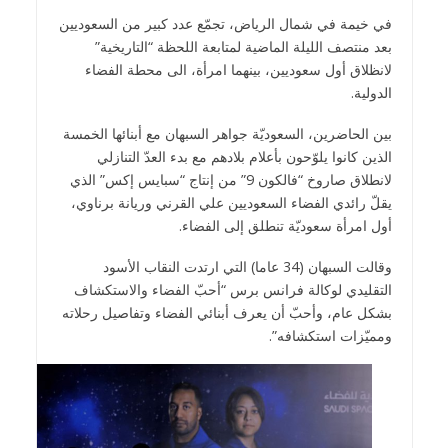
في خيمة في شمال الرياض، تجمّع عدد كبير من السعوديين
بعد منتصف الليلة الماضية لمتابعة اللحظة “التاريخية”
لانظلاق أول سعوديين، بينهما امرأة، الى محطة الفضاء
الدولية.
بين الحاضرين، السعوديّة جواهر السبهان مع أبنائها الخمسة
الذين كانوا يلوّحون بأعلام بلادهم مع بدء العدّ التنازلي
لانطلاق صاروخ “فالكون 9” من إنتاج “سبايس إكس” الذي
يقلّ رائدي الفضاء السعوديين علي القرني وريانة برناوي،
أول امرأة سعوديّة تنطلق إلى الفضاء.
وقالت السبهان (34 عاما) التي ارتدت النقاب الأسود
التقليدي لوكالة فرانس برس “أحبّ الفضاء والاستكشاف
بشكل عام، وأحبّ أن يعرف أبنائي الفضاء وتفاصيل رحلاته
ومميّزات استكشافه”.