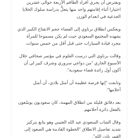
ويفترض أن يجري أفراد الطاقم الأربعة حوالى عشرين
اختبارا أثناء إقامتهم واحد منها يتعلٌّ بدراسة سلوك الخلايا
الجذعية في انعدام الوزن.
ويعكس انطلاق برناوي إلى الفضاء حجم الانفتاح الكبير الذي
يشهده المجتمع السعودي حيث لم يكن مسموحا للمرأة
مجرد قيادة السيارات حتى قبل أقل من خمس سنوات.
وقالت برناوي التي درست العلوم في مؤتمر صحافي خلال
الأسبوع الجاري “من دواعي سروري وشرف كبير لي أن
أكون أول رائدة فضاء سعودية”.
وتابعت “إنها فرصة عظيمة أن أمثل بلادي، أن أمثل
أحلامها”.
بعد دقائق قليلة من انطلاق المهمة، كان سعوديون يوسّعون
بالفعل دائرة أحلامهم.
وقال الشاب السعودي عبد الله العتيبي وهو يتابع بتركيز
شديد تفاصيل الانطلاق “الخطوة القادمة هي الصعود إلى
القمر باذن الله”.