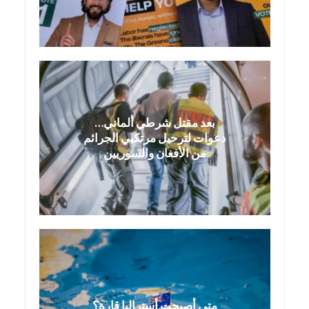
بعد مقتل شرطي ألماني…
دعوات لترحيل مرتكبي الجرائم
من الأفغان والسوريين
متى أصبحت أستراليا قارة؟