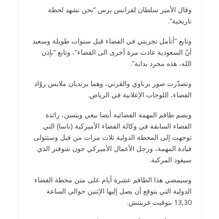
وقال الأمير سلطان لفرانس برس “نحن نشهد لحظة
تاريخية”.
وتابع “أتأمل تجربتي في الفضاء قبل سنوات طويلة وسعيد
أنّ السعودية عادت مرة أخرى الى الفضاء”، وتابع “بإذن
الله، هذه مجرد بداية”.
وتصدّرت صور برناوي والقرني، وهما يرتديان ملابس روّاد
الفضاء، اللوحات الإعلانية في الرياض.
ويضم طاقم المهمة الفضائية أيضا بيغي ويتسن، رائدة
الفضاء السابقة في وكالة الفضاء الأميركية (ناسا) التي
توجهت إلى المحطة الدولية ثلاث مرات من قبل وستتولى
قيادة المهمة، ورجل الأعمال الأميركي جون شوفنر الذي
سيقود المركبة.
وسيمضي هذا الطاقم عشرة أيام على متن محطة الفضاء
الدولية التي يتوقع أن يصل إليها الإثنين حوالى الساعة
13,30 بتوقيت غرينتش.