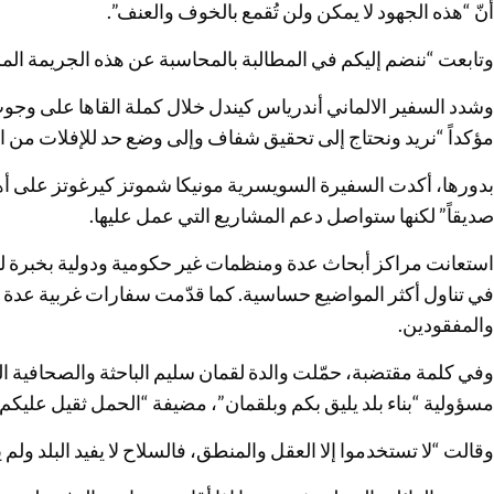
أنّ “هذه الجهود لا يمكن ولن تُقمع بالخوف والعنف”.
وتابعت “ننضم إليكم في المطالبة بالمحاسبة عن هذه الجريمة الم
وشدد السفير الالماني أندرياس كيندل خلال كملة القاها على وج
مؤكداً “نريد ونحتاج إلى تحقيق شفاف وإلى وضع حد للإفلات من ا
بدورها، أكدت السفيرة السويسرية مونيكا شموتز كيرغوتز على أه
صديقاً” لكنها ستواصل دعم المشاريع التي عمل عليها.
استعانت مراكز أبحاث عدة ومنظمات غير حكومية ودولية بخبرة لقم
في تناول أكثر المواضيع حساسية. كما قدّمت سفارات غربية عدة ا
والمفقودين.
وفي كلمة مقتضبة، حمّلت والدة لقمان سليم الباحثة والصحافية 
مسؤولية “بناء بلد يليق بكم وبلقمان”، مضيفة “الحمل ثقيل عليكم ج
وقالت “لا تستخدموا إلا العقل والمنطق، فالسلاح لا يفيد البلد ولم يف