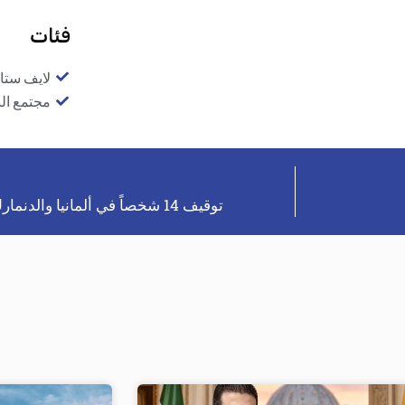
فئات
لايف ستا
مجتمع ال
توقيف 14 شخصاً في ألمانيا والدنمارك بشبهة التحضير لهجوم جهادي