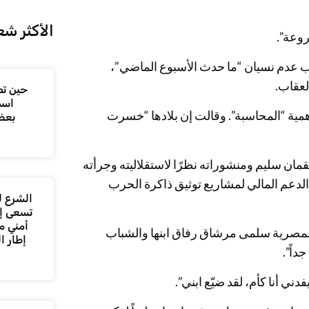
الأكثر شع
روعة”.
وب عدم نسيان “ما حدث الأسبوع الماضي”،
لعقاب.
حين تص
اسم
مية “المحاسبة”. وقالت إن بلادها “خسرت
بعض
ان سليم ومنشوراته نظرًا لاستقلاليته وجرأته
لدعم المالي لمشاريع توثيق ذاكرة الحرب
الشرع ل
تسعى إل
أمني م
المصرية سلمى مرشاق رفاق ابنها والشباب
إطار ا
داً”.
دني أنا كأم، لقد ضيّع ابني”.