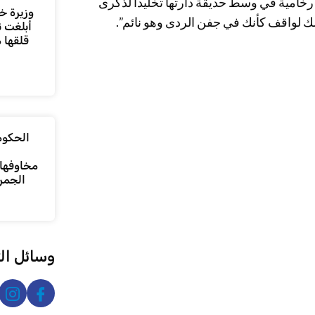
رخامية في وسط حديقة دارتها تخليداً لذكرى
وزيرة خا
ك لواقف كأنك في جفن الردى وهو نائم”.
أبلغت ن
قلقها 
الحكومة
مخاوفها 
الجمر
وسائل ال