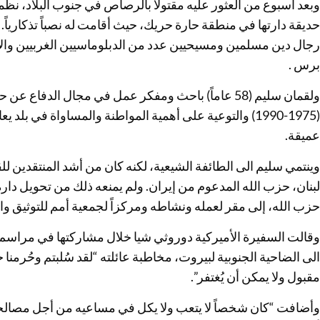
وبعد أسبوع من العثور عليه مقتولاً بالرصاص في جنوب البلاد، ن
حديقة دارتها في منطقة حارة حريك، حيث أقامت له نصباً تذكارياً
رجال دين مسلمين ومسيحيين عدد من الدبلوماسيين الغربيين وال
برس .
ولقمان سليم (58 عاماً) باحث ومفكر عمل في مجال الدفا
(1975-1990) والتوعية على أهمية المواطنة والمساواة في
عميقة.
وينتمي سليم الى الطائفة الشيعية، لكنه كان من أشد المنتقدين لل
لبنان، حزب الله المدعوم من إيران. ولم يمنعه ذلك من تحويل دارة
حزب الله، إلى مقر لعمله ونشاطه ومركزاً لجمعية أمم للتوثيق وا
وقالت السفيرة الأميركية دوروثي شيا خلال مشاركتها في مراسم 
الى الضاحية الجنوبية لبيروت، مخاطبة عائلته “لقد سُلبتم وحُرمن
مقبول ولا يمكن أن يُغتفر”.
وأضافت “كان شخصاً لا يتعب ولا يكل في مساعيه من أجل مصالحة