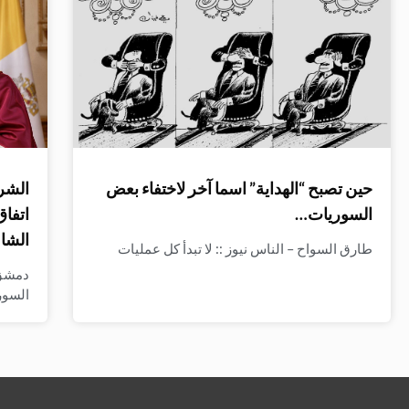
حين تصبح “الهداية” اسما آخر لاختفاء بعض
الشرع
السوريات…
اتفاق
الشا
طارق السواح – الناس نيوز :: لا تبدأ كل عمليات
دمشق 
السو