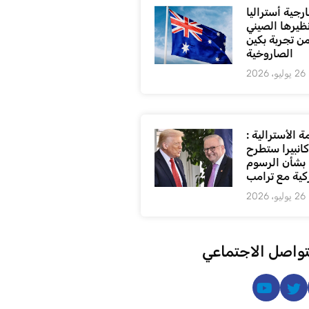
رجية أستراليا
ظيرها الصيني
من تجربة بكين
الصاروخية
26 يوليو، 2026
 الأسترالية :
كانبيرا ستطرح
بشأن الرسوم
كية مع ترامب
26 يوليو، 2026
تواصل الاجتماعي