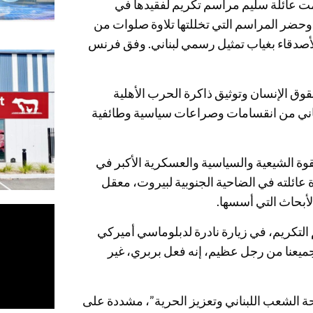
ظمت عائلة سليم مراسم تكريم لفقيدها في
. وحضر المراسم التي تخللتها تلاوة صلوات من
أصدقاء بغياب تمثيل رسمي لبناني. وفق فرنس
ع عن حقوق الإنسان وتوثيق ذاكرة الحرب الأهلية
 بلد يعاني من انقسامات وصراعات سياسية وطائفية
قوة الشيعية والسياسية والعسكرية الأكبر في
 عائلته في الضاحية الجنوبية لبيروت، معقل
لأبحاث التي أسسها.
التكريم، في زيارة نادرة لدبلوماسي أميركي
ا جميعنا من رجل عظيم، إنه فعل بربري، غير
 الشعب اللبناني وتعزيز الحرية”، مشددة على