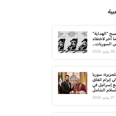
بية
بح “الهداية”
ا آخر لاختفاء
 السوريات…
30 يوليو، 2026
لجزيرة: سوريا
ى إبرام اتفاق
ع إسرائيل في
لسلام الشامل
27 يوليو، 2026