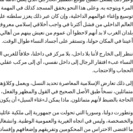
المرء ويتوجه به. وعلى هذا النحو يخفق المسجد كذلك في المهمة ال
توسيع وإغناء عوالمهم الداخلية، وإن كان عبر ذلك يعزز سلطته عل
العالم الداخلي من فشل أكثرنا في واجب أخلاقي إسلامي معروف:
بلدان الغرب لا بد أنهم لاحظوا أن عموم من نعيش بينهم من أهالي ب
أعيننا في المكان حولنا، وتستقر على أجساد النساء طوال الوقت.
ننظر إلى الخارج لأننا بلا داخل، بلا مركز في داخلنا، خلافاً للغربي 
النساء عبء افتقار الرجال إلى داخل نفسي، أي إلى مركب عقلي و
الحجاب والاحتجاب.
إلى ذلك تعارض الإسلامية المعاصرة تحديد النسل، ويعمل وكلاؤ
متماثلين، نسخاً طبق الأصل الصحيح في القول والمظهر والفعل
الحاجة بالضبط لأنهم متماثلون. ماذا يمكن لـ«غثاء السيل» أن يكون
وتطورت دولنا، وسوريا التي تحولت من جمهورية إلى ملكية عائلية أ
والخصخصة، وليس في اتجاه الغيرية والعمومية الوطنية. وانشغاله
ما اقتضى الاحتراس من المحكومين وتفريقهم وإضعافهم وإفسادهم،