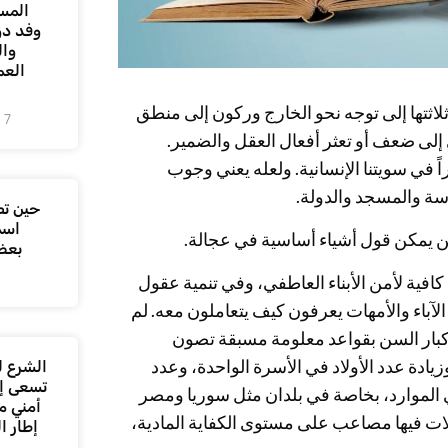
المس
وفد دو
وال
العم
ثلاثتها إلى توجه نحو الخارج وركون إلى منطق
7 أغسطس، 2026
 إلى ضعف أو تعثر أفعال العقل والضمير.
راً في سويتنا الإنسانية. ولعله يعني وجوب
سة والمسجد والدولة.
حين تص
اسم
ن يمكن قول أشياء أساسية في عجالة.
بعض
كافية لأمن الأبناء العاطفي، وفي تنمية عقول
لآباء والأمهات يعرفون كيف يتعاملون معه. لم
 وكبار السن بقواعد معلومة مسبقة تصون
ادة عدد الأولاد في الأسرة الواحدة، وعدد
الشرع ل
تسعى إل
 في الموارد، بخاصة في بلدان مثل سوريا ومصر
أمني م
لات فيها مصاعب على مستوى الكفاية المادية،
إطار ا