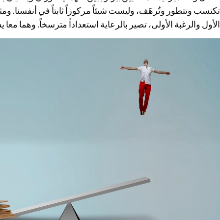
تكتسب وتتطور وتُرهَف، وليست شيئاً مركوزاً ثابتاً في أنفسنا. وم
الأول والرغبة الأولى، تصير بالرعاية استعداداً مترسخاً. وهما معا يش