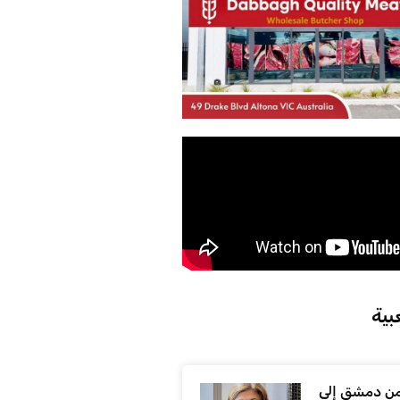
بية
ن دمشق إلى