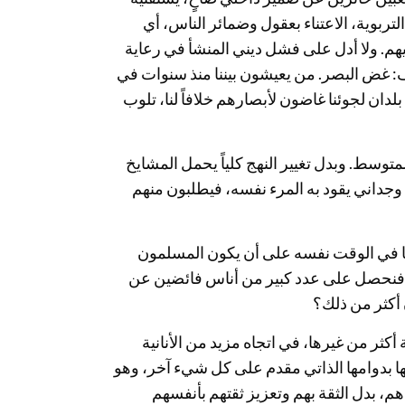
تربوية، الاعتناء بعقول وضمائر الناس، أي
يهم. ولا أدل على فشل ديني المنشأ في رعاية
 غض البصر. من يعيشون بيننا منذ سنوات في
لدان لجوئنا غاضون لأبصارهم خلافاً لنا، تلوب
المتوسط. وبدل تغيير النهج كلياً يحمل المشايخ
جداني يقود به المرء نفسه، فيطلبون منهم
ها في الوقت نفسه على أن يكون المسلمون
، فنحصل على عدد كبير من أناس فائضين عن
 أكثر من ذلك؟
كثر من غيرها، في اتجاه مزيد من الأنانية
ا بدوامها الذاتي مقدم على كل شيء آخر، وهو
 بدل الثقة بهم وتعزيز ثقتهم بأنفسهم