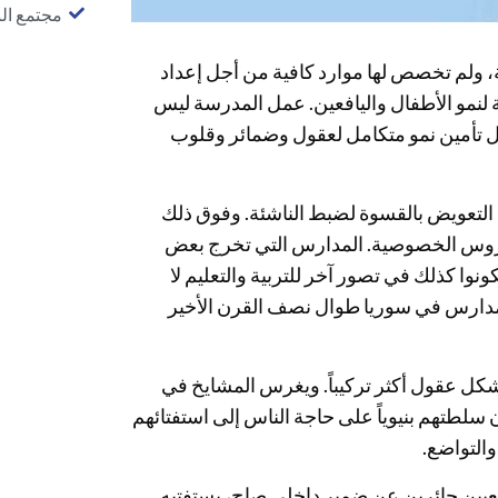
مجتمع ال
، ولم تخصص لها موارد كافية من أجل إعداد
 لنمو الأطفال واليافعين. عمل المدرسة ليس
بل تأمين نمو متكامل لعقول وضمائر وقلوب
 التعويض بالقسوة لضبط الناشئة. وفوق ذلك
دروس الخصوصية. المدارس التي تخرج بعض
ونوا كذلك في تصور آخر للتربية والتعليم لا
لمدارس في سوريا طوال نصف القرن الأخير
شكل عقول أكثر تركيباً. ويغرس المشايخ في
 سلطتهم بنيوياً على حاجة الناس إلى استفتائهم
والتواضع.
تعبين حائرين عن ضمير داخلي صاحٍ، يستفتيه