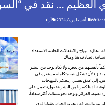
ي العظيم … نقد في “السو
Writer
أغسطس 8, 2024
آراء
الحال» الهياج والانفعالات الحادة، الاستعداد
نسانية، تصادف هنا وهناك.
ً بأنفسهم من بعض، ولا يكاد يوجد بين البشر
ية تنزع لأن تشكل بنية متكاملة مستقرة في
 للنفس، إلى عمق نفسي، يتحكم بالمهيجات
وفية. لدينا كغيرنا من البشر «عقول» تعمل على
 تضبط الغرائز وتوجه نحو مسالك أكثر سداداً.
تربية والمعرفة وتجربة الحياة. عقولنا قوى