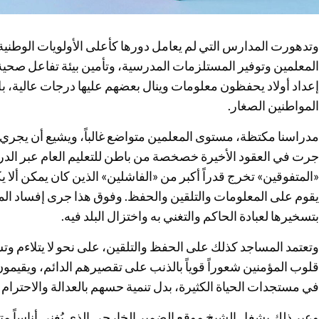
وتدهورت المدارس التي لم يعامل دورها كأعلى الأولويات الوطنية
المعلمين وتوفير المستلزمات المدرسية، وتأمين بيئة تفاعل صحية
إعداد أولاد يحفظون معلومات وينال بعضهم عليها درجات عالية، 
المواطنين الصغار.
مدراسنا مكتظة، مستوى المعلمين متواضع غالباً، ويشيع أن يجري
جرت في العقود الأخيرة خصخصة من باطن للتعليم العام عبر ال
«المتفوقين» تخرج قدراً أكبر من «الفاشلين» الذين كان يمكن ألا يك
يقوم على المعلومات والتلقين والحفظ. وفوق هذا جرى إفساد ا
بتسخيرها لعبادة الحاكم والتغني به واختزال البلد فيه.
وتعتمد المساجد كذلك على الحفظ والتلقين، على نحو لا يتلاءم وت
قلوب المؤمنين شعوراً قوياً بالذنب على تقصيرهم الدائم، ويقيمون
في مستجدات الحياة الكثيرة، بدل تنمية حسهم بالعدالة والاحترام 
وعبر ذلك يشغل الشيخ موقع الضمير الخارجي الذي يُغني أناساً م