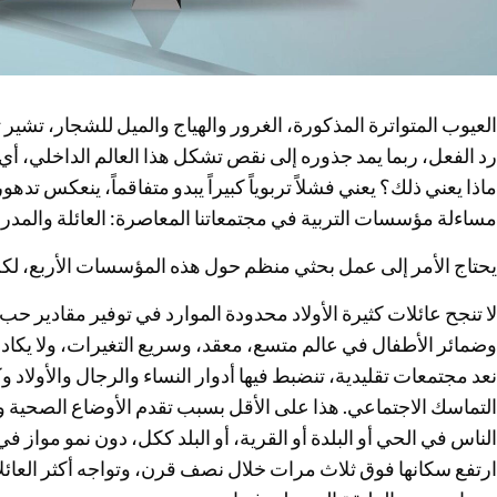
العيوب المتواترة المذكورة، الغرور والهياج والميل للشجار، تشير 
رد الفعل، ربما يمد جذوره إلى نقص تشكل هذا العالم الداخلي، أي
ماذا يعني ذلك؟ يعني فشلاً تربوياً كبيراً يبدو متفاقماً، ينعكس تدهو
مساءلة مؤسسات التربية في مجتمعاتنا المعاصرة: العائلة والمدر
يحتاج الأمر إلى عمل بحثي منظم حول هذه المؤسسات الأربع، لك
لا تنجح عائلات كثيرة الأولاد محدودة الموارد في توفير مقادير حب 
وضمائر الأطفال في عالم متسع، معقد، وسريع التغيرات، ولا يكاد ا
نعد مجتمعات تقليدية، تنضبط فيها أدوار النساء والرجال والأولاد
التماسك الاجتماعي. هذا على الأقل بسبب تقدم الأوضاع الصحية وزي
الناس في الحي أو البلدة أو القرية، أو البلد ككل، دون نمو مواز
ارتفع سكانها فوق ثلاث مرات خلال نصف قرن، وتواجه أكثر العائ