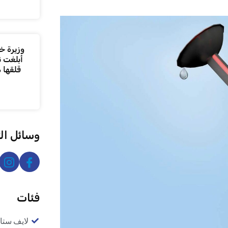
وزيرة خا
أبلغت ن
قلقها 
وسائل ال
فئات
لايف ستا