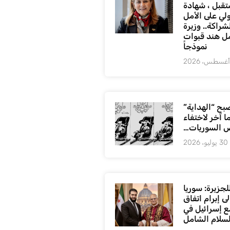
تقبل ، شهادة
لي على الأمل
شراكة.. وزيرة
ل هند قبوات
نموذجاً
بح “الهداية”
ا آخر لاختفاء
 السوريات…
30 يوليو، 2026
لجزيرة: سوريا
ى إبرام اتفاق
ع إسرائيل في
لسلام الشامل