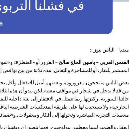
في فشلنا التربو
ميديا – الناس نيوز ::
القدس العربي – ياسين الحاج صالح
– الغرور أو «العنطزة» و«شوفة 
المستمر للنقار، أو للمشاجرة والتقاتل، هذه ثلاثة من بين نواقص إ
بعض الناس متبجحون مغرورون، وبعضهم أميل للانفعال وأقل تحكما
من قد لا يدخل في شجار في مواقف معينة. لكن يبدو أن هذه الثلاث
حالتنا السورية، ركيزتها ربما تتمثل في الافتقار إلى بنية داخلية
الخارجية، ولا يستجيب لها على طريقة المنعكسات الشرطية البافل
معطيات التجربة المباشرة وتحولها إلى أفكار ومعقولات، و«ضمائر»
العقل والضمير ليسا معطيين بيولوجيين، فهما يتطوران ويغتنيان بال