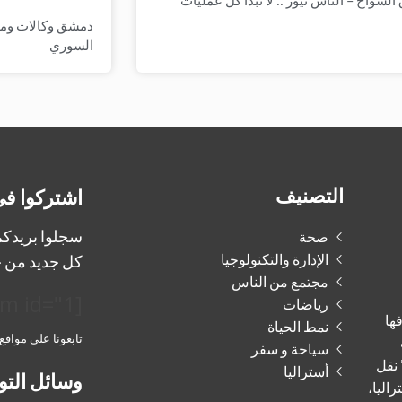
لسواح – الناس نيوز :: لا تبدأ كل عمليات
دمشق وكالات وميدي
السوري
التصنيف
اشتركوا في
سجلوا بريدكم 
صحة
الإدارة والتكنولوجيا
كل جديد من ج
مجتمع من الناس
[mailpoet_form id="1"]
رياضات
فها
نمط الحياة
تابعونا على مواقع
سياحة و سفر
 نقل
أستراليا
وسائل التو
راليا،