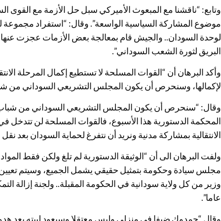
وتابع: “ناقشنا مع المبعوث الأميركي سبل حل الأزمة مع القوى
موضوع المشاركة السياسية الواسعة”. وقال: “استفراد مجموعة للا
لوحدة السودان.. والجيش قام بمعالجة بعض الأزمات عجزت عنها وأه
البريق لثورة الشعب السوداني”.
وأكد البرهان أن “القوات المسلحة لا تستطيع إكمال المرحلة الان
لإكمالها، وسنحرص أن يكون المجلس التشريعي السوداني من شباب 
وقال: “سنحرص أن يكون المجلس التشريعي السوداني من شباب ال
المحكمة الدستورية هذا الأسبوع، فالقوات المسلحة لن تتدخل في
الانتقالية بمشاركة مدنية ونريد أن نتفرغ لحماية السودان بعد نقل 
ولفت البرهان الى أن “الوثيقة الدستورية لم تلغ ولكن فقط الموا
مجلس سيادة وحكومة بتمثيل حقيقي يشمل الجميع، وسيتم تعيين ر
عاما”.
وقال “حمدوك ضيفا في منزلي وليس معتقلا وسيعود لبيته بعد هدوء