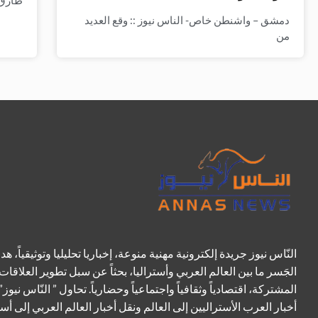
طارق ا
دمشق – واشنطن خاص- الناس نيوز :: وقع العديد
من
النّاس نيوز جريدة إلكترونية مهنية منوعة، إخباريا تحليليا وتوثيقياً، هد
الجَسر ما بين العالم العربي وأستراليا، بحثاً عن سبل تطوير العلاقات
المشتركة، اقتصادياً وثقافياً واجتماعياً وحضارياً. تحاول ” النّاس نيوز”
أخبار العرب الأستراليين إلى العالم ونقل أخبار العالم العربي إلى أست