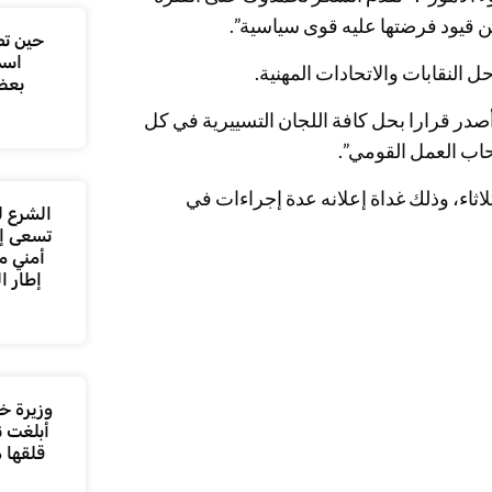
قيود فرضتها عليه قوى سياسية”.
حين تص
اسم
بعض
صدر قرارا بحل كافة اللجان التسييرية في كل
حاب العمل القومي”.
ثاء، وذلك غداة إعلانه عدة إجراءات في
الشرع ل
تسعى إل
أمني م
إطار ا
وزيرة خا
أبلغت ن
قلقها 