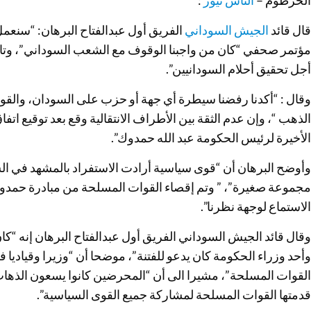
الخرطوم –
الناس نيوز
:
قال قائد
الجيش السوداني
الفريق أول عبدالفتاح البرهان: “سنعم
مؤتمر صحفي “كان من واجبنا الوقوف مع الشعب السوداني”، وتاب
أجل تحقيق أحلام السودانيين”.
وقال : “أكدنا رفضنا سيطرة أي جهة أو حزب على السودان، والق
الذهب “، وإن عدم الثقة بين الأطراف الانتقالية وقع بعد توقيع ات
الأخيرة لرئيس الحكومة عبد الله حمدوك”.
وأوضح البرهان أن “قوى سياسية أرادت الاستفراد بالمشهد في 
مجموعة صغيرة”، ” وتم إقصاء القوات المسلحة من مبادرة حمدوك
الاستماع لوجهة نظرنا”.
وقال قائد الجيش السوداني الفريق أول عبدالفتاح البرهان إنه 
وأحد وزراء الحكومة كان يدعو للفتنة”، موضحا أن “وزيرا وقياديا
القوات المسلحة”، مشيرا الى أن “المحرضين كانوا يسعون الذهاب
قدمتها القوات المسلحة لمشاركة جميع القوى السياسية”.