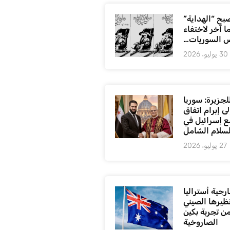
بح “الهداية”
ا آخر لاختفاء
 السوريات…
30 يوليو، 2026
لجزيرة: سوريا
ى إبرام اتفاق
ع إسرائيل في
لسلام الشامل
27 يوليو، 2026
رجية أستراليا
ظيرها الصيني
من تجربة بكين
الصاروخية