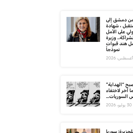
ن دمشق إلى
تقبل ، شهادة
لي على الأمل
شراكة.. وزيرة
ل هند قبوات
نموذجاً
بح “الهداية”
ا آخر لاختفاء
 السوريات…
30 يوليو، 2026
لجزيرة: سوريا