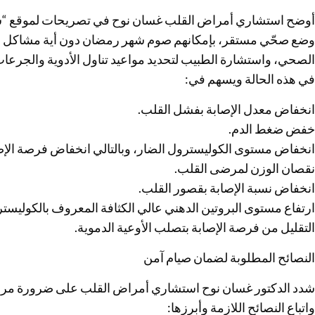
أوضح استشاري أمراض القلب غسان نوح في تصريحات لموقع “سكا
وضع صحّي مستقر، بإمكانهم صوم شهر رمضان دون أية مشاكل صحي
الصحي، واستشارة الطبيب لتحديد مواعيد تناول الأدوية والجرعات 
في هذه الحالة ويسهم في:
انخفاض معدل الإصابة بفشل القلب.
خفض ضغط الدم.
انخفاض مستوى الكوليسترول الضار، وبالتالي انخفاض فرصة الإص
نقصان الوزن لمرضى القلب.
انخفاض نسبة الإصابة بقصور القلب.
ارتفاع مستوى البروتين الدهني عالي الكثافة المعروف بالكوليستر
التقليل من فرصة الإصابة بتصلب الأوعية الدموية.
النصائح المطلوبة لضمان صيام آمن
شدد الدكتور غسان نوح استشاري أمراض القلب على ضرورة مرا
واتباع النصائح اللازمة وأبرزها: