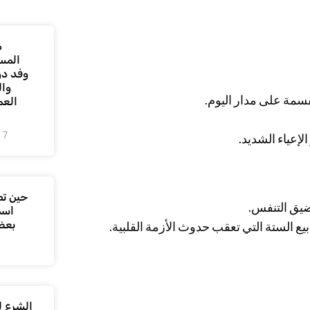
م
المس
وفد دو
وال
مة على مدار اليوم.
العم
7 أغسطس، 2026
إعياء الشديد.
حين تص
ضيق التنفس.
اسم
بعض
يع الستة التي تعقب حدوث الأزمة القلبية.
الشرع ل