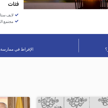
فئات
لايف ستا
مجتمع ال
؟
الإفراط في ممارسة ا