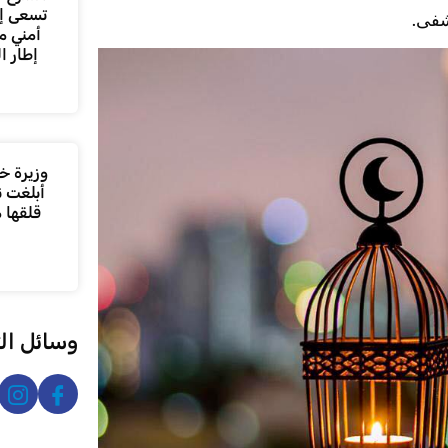
تسعى إل
شفى.
أمني م
إطار ا
وزيرة خا
أبلغت ن
قلقها 
وسائل ال