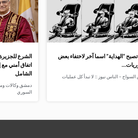
صبح “الهداية” اسما آخر لاختفاء بعض
الشرع للجزيرة:
ريات…
اتفاق أمني مع 
الشامل
لسواح – الناس نيوز :: لا تبدأ كل عمليات
دمشق وكالات وميدي
السوري