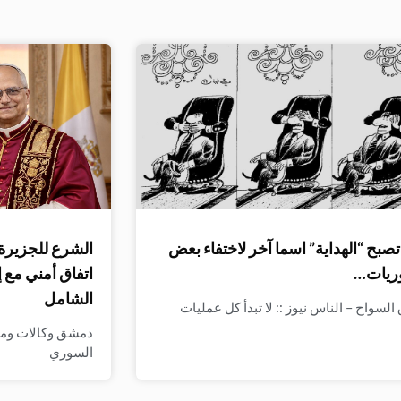
صبح “الهداية” اسما آخر لاختفاء بعض
الشرع للجزيرة:
ريات…
اتفاق أمني مع 
الشامل
لسواح – الناس نيوز :: لا تبدأ كل عمليات
دمشق وكالات وميدي
السوري