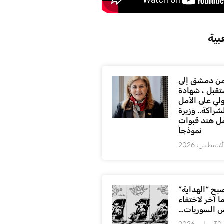
بية
ن دمشق إلى
تقبل ، شهادة
لي على الأمل
شراكة.. وزيرة
ل هند قبوات
نموذجاً
بح “الهداية”
ا آخر لاختفاء
 السوريات…