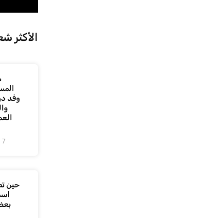
الأكثر شع
م
المس
وفد دو
وال
العم
7 أغسطس، 2026
حين تص
اسم
بعض