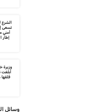
الشرع ل
تسعى إل
أمني م
إطار ا
وزيرة خا
أبلغت ن
قلقها 
وسائل ال