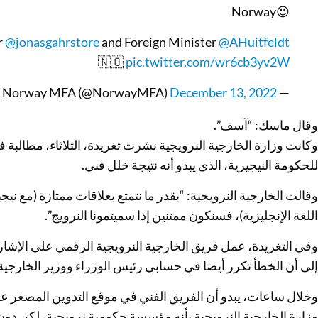
Norway😉
r
@jonasgahrstore
and Foreign Minister
@AHuitfeldt
🇳🇴
pic.twitter.com/wr6cb3yv2W
December 13, 2022
— Norway MFA (@NorwayMFA)
وقال ماسك: “آسف”.
وكانت وزارة الخارجية النرويجية نشرت تغريدة، الثلاثاء، مطالبة في
للحكومة النيجيرية، الذي يبدو أنه نتيجة خلل فني.
وقالت الخارجية النرويجية: “بقدر ما نتمتع بعلاقات ممتازة (مع نيج
اللغة الإنجليزية)، فسنكون ممتنين إذا سميتمونا النرويج”.
وفي التغريدة، عمل فريق الخارجية النرويجية الرقمي على الإشار
إلى أن الخطأ تكرر أيضا في حسابي رئيس الوزراء ووزير الخارجية 
وخلال ساعات، يبدو أن الفريق الفني في موقع التدوين المصغر ع
وزارة الخارجية النرويجية بأنه مؤسسة حكومية نرويجية، لكن دون 