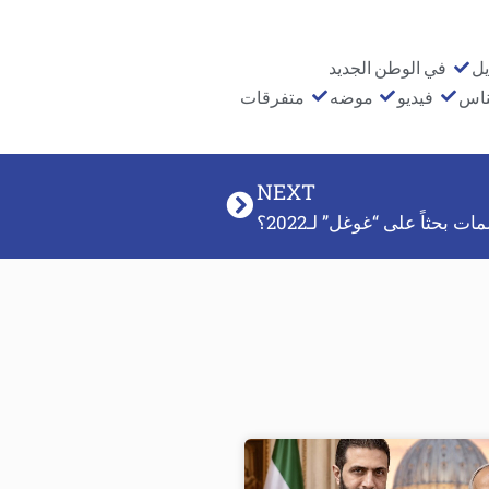
يل
في الوطن الجديد
ناس
فيديو
موضه
متفرقات
NEXT
ت بحثاً على “غوغل” لـ2022؟