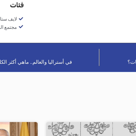
فئات
لايف ستا
مجتمع ال
ات؟
في أستراليا والعالم.. ماهي أكثر الكلما