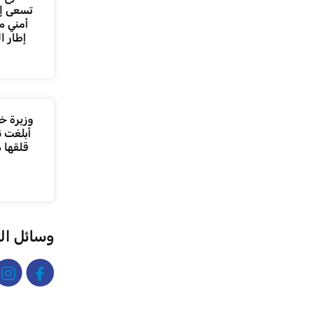
تسعى إل
أمني م
إطار ا
وزيرة خا
أبلغت ن
قلقها 
وسائل ال