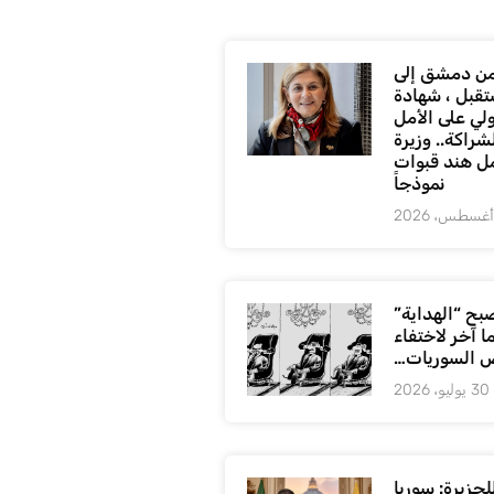
ن دمشق إلى
تقبل ، شهادة
لي على الأمل
شراكة.. وزيرة
ل هند قبوات
نموذجاً
بح “الهداية”
ا آخر لاختفاء
 السوريات…
30 يوليو، 2026
لجزيرة: سوريا