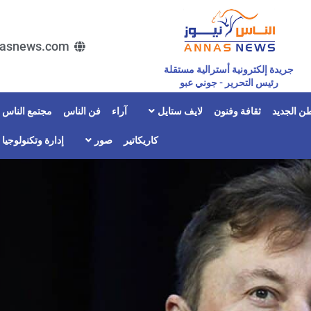
asnews.com
جريدة إلكترونية أسترالية مستقلة
رئيس التحرير - جوني عبو
ن الجديد
ثقافة وفنون
لايف ستايل
آراء
فن الناس
مجتمع الناس
كاريكاتير
صور
إدارة وتكنولوجيا