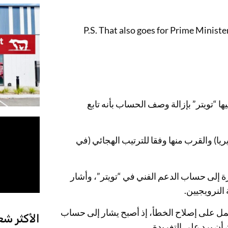
P.S. That also goes for Prime Ministe
ها “تويتر” بإزالة وصف الحساب بأنه تابع
يريا) والقرب منها وفقا للترتيب الهجائي (في
ة إلى حساب الدعم الفني في “تويتر”، وأشار
النرويجيين.
مل على إصلاح الخطأ، إذ أصبح يشار إلى حساب
الأكثر شع
أن يرد على التغريدة.