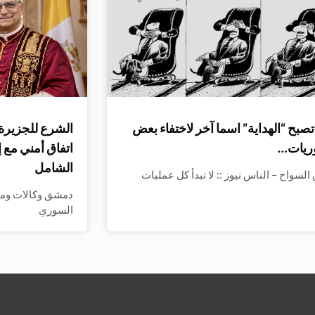
صبح “الهداية” اسما آخر لاختفاء بعض
الشرع للجزيرة:
ريات…
اتفاق أمني مع 
الشامل
لسواح – الناس نيوز :: لا تبدأ كل عمليات
دمشق وكالات وميدي
السوري