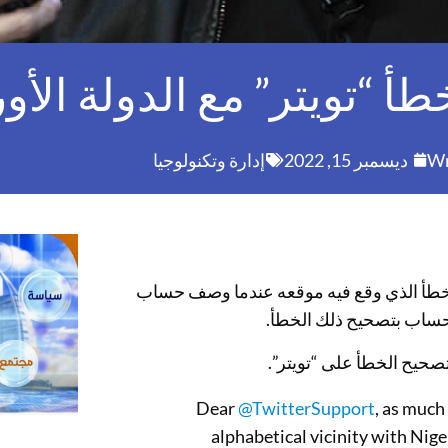
 “تويتر” مع الدولة الأور
Wr
ديسمبر 15, 2022
إدارة وتكنولوجيا
 الخطأ الذي وقع فيه موقعه عندما وصف حساب
الحساب بتصحيح ذلك الخطأ.
صحيح الخطأ على “تويتر”.
Dear
@TwitterSupport
, as much
alphabetical vicinity with Nige