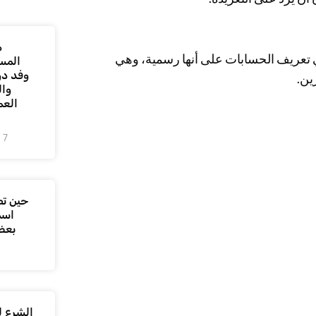
م
 في تعريف الحسابات على أنها رسمية، وهي
المس
وفد دو
ين.
وال
العم
7 أغسطس، 2026
حين تص
اسم
بعض
الشرع ل