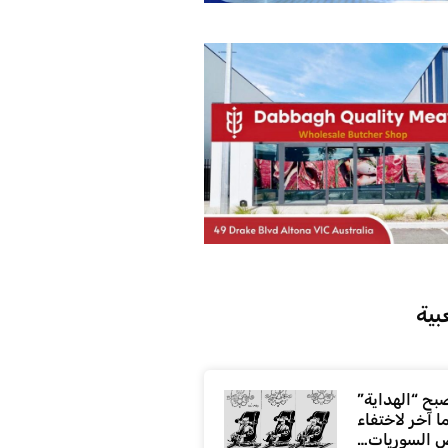
بية
بح “الهداية”
ا آخر لاختفاء
 السوريات…