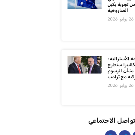
من تجربة بكين
الصاروخية
26 يوليو، 2026
 الأسترالية :
كانبيرا ستطرح
بشأن الرسوم
كية مع ترامب
26 يوليو، 2026
تواصل الاجتماعي