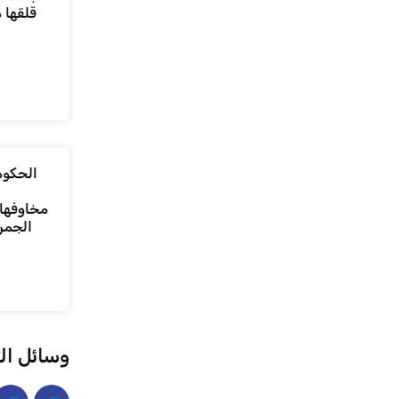
قلقها 
الحكومة
مخاوفها 
الجمر
وسائل ال