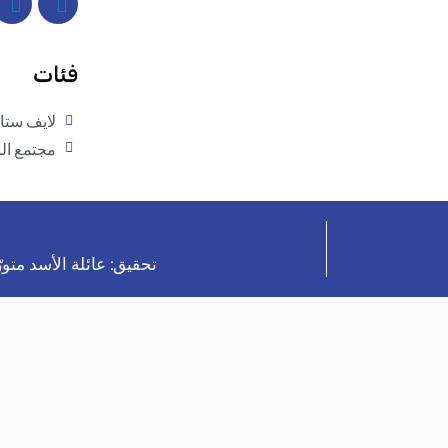
فئات
لايف ستا
مجتمع ال
تحقيق: عائلة الأسد متو