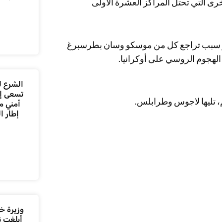
رى التي تحتل المراكز العشرة الأولى
فسر سبب تراجع كل من موسكو وسان بطرسبرغ
الشرع ل
تسعى إل
، تليها لاجوس وطرابلس.
أمني م
إطار ا
وزيرة خا
أبلغت ن