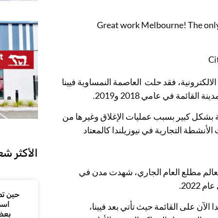
Great work Melbourne! The only A
لالكترونية، فقد حلت العاصمة النمساوية فيينا
ائمة في عامي 2018 و2019.
ية بشكل كبير بسبب عمليات الإغلاق وغيرها من
الأكثر شع
19- في أماكن أخرى من العالم مطلع العام الجاري، شهدت مدن في
2022.
حين تص
اسم
الآن على القائمة حيث تأتي بعد فيينا،
بعض