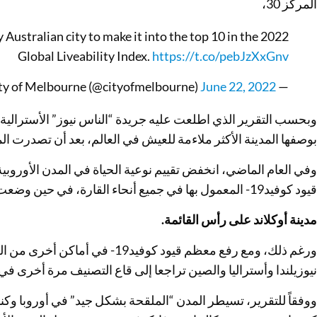
المركز 30،
ustralian city to make it into the top 10 in the 2022
Global Liveability Index.
https://t.co/pebJzXxGnv
June 22, 2022
— City of Melbourne (@cityofmelbourne)
وبحسب التقرير الذي اطلعت عليه جريدة “الناس نيوز” الأسترالية ا
بوصفها المدينة الأكثر ملاءمة للعيش في العالم، بعد أن تصدرت المدينة الق
وفي العام الماضي، انخفض تقييم نوعية الحياة في المدن الأوروب
قيود كوفيد19- المعمول بها في جميع أنحاء القارة، في حين وضعت الأنشطة التجارية في نيوزيلندا كالمعتاد
مدينة أوكلاند على رأس القائمة.
ورغم ذلك، ومع رفع معظم قيود كوفيد
نيوزيلندا وأستراليا والصين تراجعا إلى قاع التصنيف مرة أخرى في عام 
ووفقاً للتقرير، تسيطر المدن “الملقحة بشكل جيد” في أوروبا وكندا 