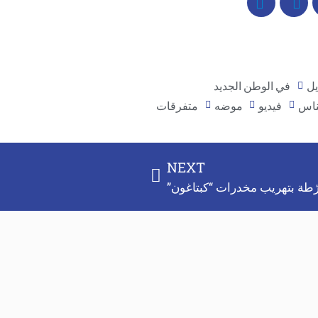
يل
في الوطن الجديد
ناس
فيديو
موضه
متفرقات
NEXT
رّطة بتهريب مخدرات “كبتاغون”