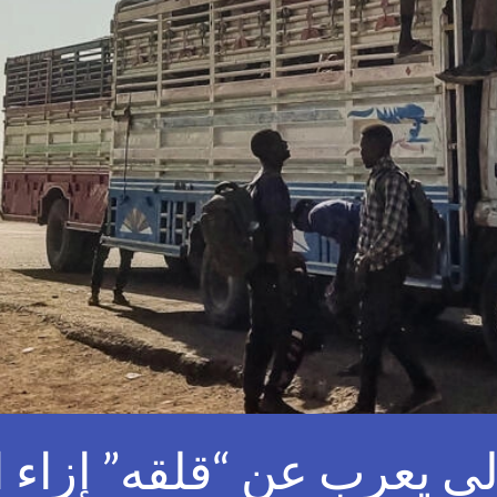
ي يعرب عن “قلقه” إزاء ا