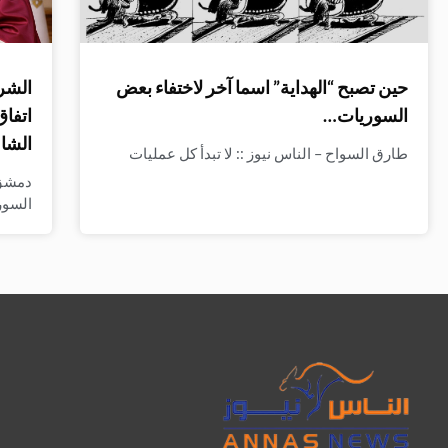
حين تصبح “الهداية” اسما آخر لاختفاء بعض
الشرع
السوريات…
اتفاق
الشا
طارق السواح – الناس نيوز :: لا تبدأ كل عمليات
دمشق 
السو