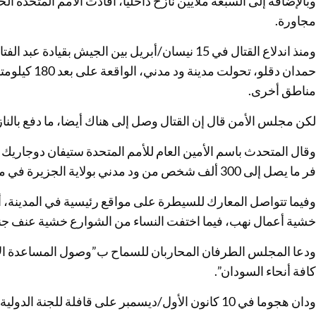
مجاورة.
ومنذ اندلاع القتال في 15 نيسان/أبريل بين الجيش بق
حمدان دقلو، تح
مناطق أخرى.
لكن مجلس الأمن قال إن القتال وصل إلى هناك أيضا، ما دفع بالنا
وقال المتحدث باسم الأمين العام للأمم المتحدة ستيفان دوجاريك
فر ما يصل إلى 300 ألف شخص من ود مدني بولاية الجزيرة في موجة نزوح جديدة على نطاق واسع”.
وفيما تتواصل المعارك للسيطرة على مواقع رئيسية في المدينة، أ
خشية أعمال نهب، فيما اختفت النساء من الشوارع خشية عنف ج
ودعا المجلس الطرفان المحاربان للسماح ب”وصول المساعدة ال
كافة أنحاء السودان”.
ودان هجوما في 10 كانون الأول/ديسمبر على قافلة للجنة