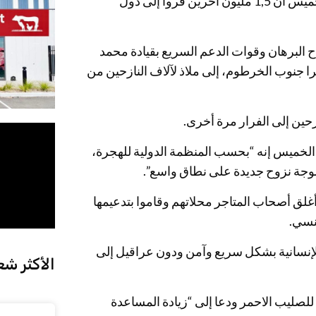
وبالإضافة إلى السبعة ملايين نازح داخليا، أفادت الأمم المتحدة الخميس أن 1,5 مليون آخرين فروا إلى دول
يادة عبد الفتاح البرهان وقوات الدعم السريع بقيادة محمد
ولت مدينة ود مدني، الواقعة على بعد 180 كيلومترا جنوب الخرطوم، إلى ملاذ لآلاف النازحين من
زحين إلى الفرار مرة أخرى.
 الخميس إنه “بحسب المنظمة الدولية للهجرة،
غلق أصحاب المتاجر محلاتهم وقاموا بتدعيمها
نسي.
إنسانية بشكل سريع وآمن ودون عراقيل إلى
الأكثر شع
 الدولية للصليب الاحمر ودعا إلى “زيادة المساعدة