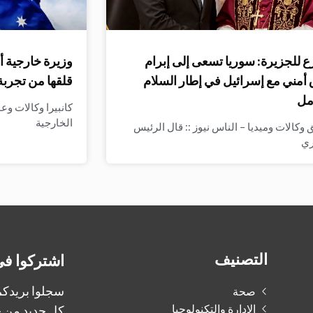
 للجزيرة: سوريا تسعى إلى إبرام
وزيرة خارجية أ
 أمني مع إسرائيل في إطار السلام
قلقها من تجربة
مل
كانبيرا وكالات وع
الخارجية
وكالات وميديا – الناس نيوز :: قال الرئيس
ري
التصنيف
اشتركوا في
سجلوا بريدكم 
صحة
الإدارة والتكنولوجيا
كل جديد من ج