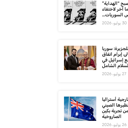
بح “الهداية”
ا آخر لاختفاء
 السوريات…
30 يوليو، 2026
لجزيرة: سوريا
ى إبرام اتفاق
ع إسرائيل في
لسلام الشامل
27 يوليو، 2026
رجية أستراليا
ظيرها الصيني
من تجربة بكين
الصاروخية
26 يوليو، 2026