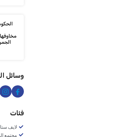
الحكومة
مخاوفها 
الجمر
وسائل ال
فئات
لايف ستا
مجتمع ال