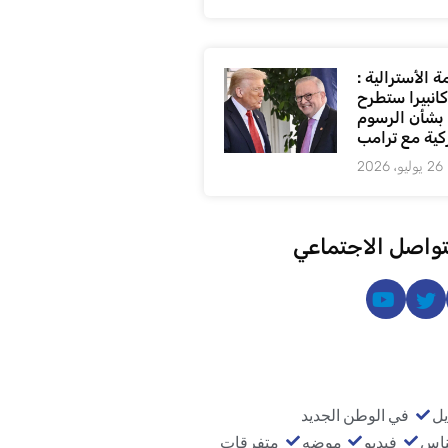
 الأسترالية :
كانبيرا ستطرح
بشأن الرسوم
كية مع ترامب
26 يوليو، 2026
تواصل الاجتماعي
يل
في الوطن الجديد
ناس
فيديو
موضه
متفرقات