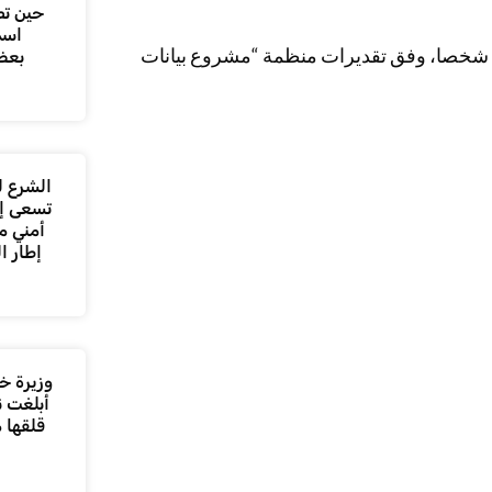
حين تص
اسم
وأودت الحرب بين الجيش وقوات الدعم السريع بأكثر من 12190 شخصا، وفق تقديرات منظمة “مشروع بيانات
بعض
الشرع ل
تسعى إل
أمني م
إطار ا
وزيرة خا
أبلغت ن
قلقها 