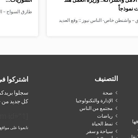
 نموذجاً
طارق السواح – الن
– واشنطن خاص- الناس نيوز :: وقع العديد
التصنيف
اشتركوا في
سجلوا بريدكم 
صحة
الإدارة والتكنولوجيا
كل جديد من ج
مجتمع من الناس
[mailpoet_form id="1"]
رياضات
فها
نمط الحياة
تابعونا على مواقع
سياحة و سفر
 نقل