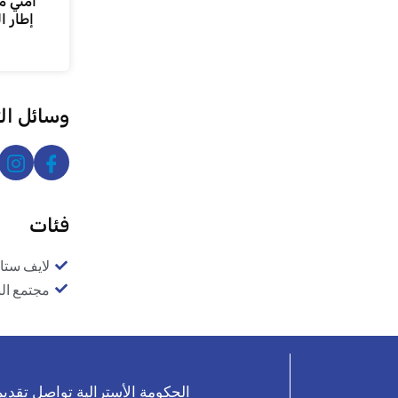
أمني م
إطار ا
وسائل ال
فئات
لايف ستا
مجتمع ال
الحكومة الأسترالية تواصل تقديم