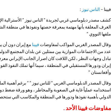
فيينا –
الناس نيوز
:
كشف مصدر دبلوماسي غربي لجريدة ” الناس نيوز ” الأسترالية الإل
الغرف المغلقة بأنها مهتمة بمعرفة حصتها ونفوذها في منطقة ال
ملفها النووي “
وقال المصدر الغربي المواكب لمفاوضات
فيينا
مع إيران دون أن ي
عدد من الاجتماعات الموازية بين ممثلين عن بلدان المجتمع الدول
تبادل وجهات النظر ، لكن اللافت كان اصرار الجانب الإيراني معر
إيران ودورها المستقبلي في المنطقة ، سيما أنها تملك النفوذ القوي
وأفغانستان “
وقال المصدر الدبلوماسي الغربي ” للناس نيوز ” ” برغم أهمية الملف 
استخدامه عملياً غاية في الصعوبة والمخاطر ، وهو ورقة ضغط دولية
الدولي بأهمية نفوذها ودورها في المنطقة والمكاسب التي ستحصل 
مفاوضات فيينا الأحد .