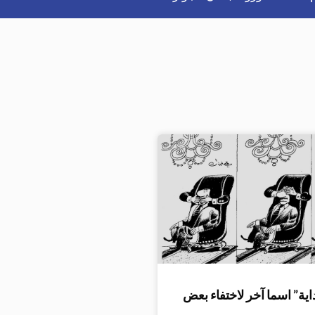
اية” اسما آخر لاختفاء بعض