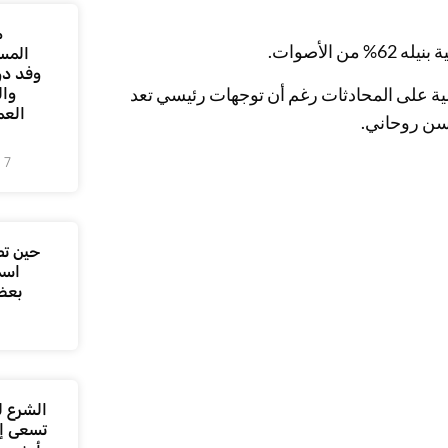
م
الأصوات.
المس
وفد دو
ئاسية على المحادثات رغم أن توجهات رئيسي تعد
وال
العم
سن روحاني.
7 أغسطس، 2026
حين تص
اسم
بعض
الشرع ل
تسعى إل