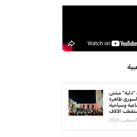
بية
“دلبة” مشتى
السوري ظاهرة
اعية وسياحية
ستقطب الآلاف