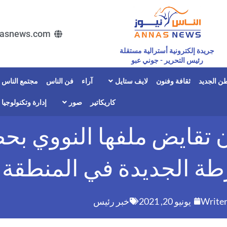
asnews.com
جريدة إلكترونية أسترالية مستقلة
رئيس التحرير - جوني عبو
ن الجديد
ثقافة وفنون
لايف ستايل
آراء
فن الناس
مجتمع الناس
كاريكاتير
صور
إدارة وتكنولوجيا
ن تقايض ملفها النووي بح
طة الجديدة في المنطقة .
Write
يونيو 20, 2021
خبر رئيس