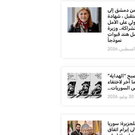
ن دمشق إلى
تقبل ، شهادة
لي على الأمل
شراكة.. وزيرة
ل هند قبوات
نموذجاً
بح “الهداية”
ا آخر لاختفاء
 السوريات…
30 يوليو، 2026
لجزيرة: سوريا
ى إبرام اتفاق