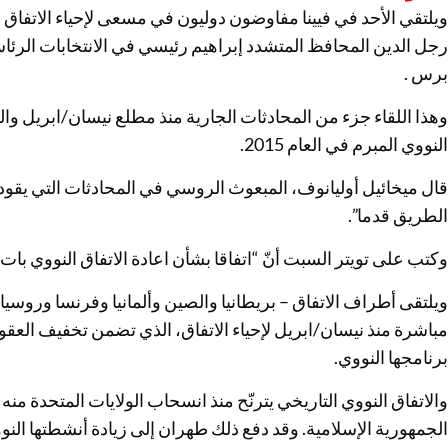
ويلتقي الأحد في فيينا مفاوضون دوليون في مسعى لإحياء الاتفاق ال
رجل الدين المحافظ المتشدد إبراهيم رئيسي في الانتخابات الرئا
برس .
وهذا اللقاء جزء من المحادثات الجارية منذ مطلع نيسان/ابريل والرا
النووي المبرم في العام 2015.
قال ميخائيل أوليانوف، المبعوث الروسي في المحادثات التي يقودها
الطريق قدما”.
وكتب على تويتر السبت أنّ “اتفاقا بشأن اعادة الاتفاق النووي بات في
ويلتقى أطراف الاتفاق – بريطانيا والصين وألمانيا وفرنسا وروسيا 
مباشرة منذ نيسان/ابريل لإحياء الاتفاق، الذي تضمن تخفيف الع
برنامجها النووي.
الجمهورية الإسلامية. وقد دفع ذلك طهران إلى زيادة أنشطتها الن