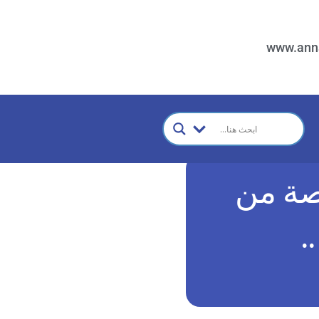
www.ann
صة من
.