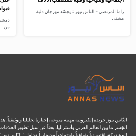
قبوات
راما المرتضى – الناس نيوز :: يجسّد مهرجان دلبة
مشتى
دمشق 
من
النّاس نيوز جريدة إلكترونية مهنية منوعة، إخباريا تحليليا وتوثيقياً، هد
الجَسر ما بين العالم العربي وأستراليا، بحثاً عن سبل تطوير العلاقات
المشتركة، اقتصادياً وثقافياً واجتماعياً وحضارياً. تحاول ” النّاس نيوز”