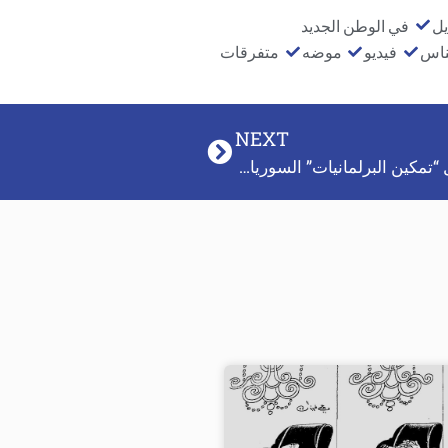
يل
في الوطن الجديد
ناس
فيديو
موضه
متفرقات
NEXT
النائبة السورية مي خلوف تشارك في ورشة عمل “تمكين البرلمانيات” السوريات والاردنيات …