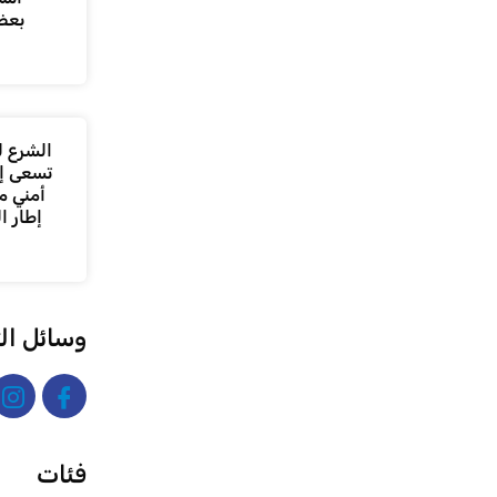
بعض
الشرع ل
تسعى إل
أمني م
إطار ا
وسائل ال
فئات