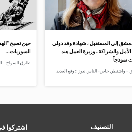
مشق إلى المستقبل ، شهادة وفد دولي
حين تصبح “الهد
لأمل والشراكة.. وزيرة العمل هند
السوريات…
 نموذجاً
طارق السواح – الن
– واشنطن خاص- الناس نيوز :: وقع العديد
التصنيف
اشتركوا في