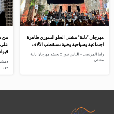
مهرجان “دلبة” مشتى الحلو السوري ظاهرة
من د
اجتماعية وسياحية وفنية تستقطب الآلاف
على ا
قبوات
راما المرتضى – الناس نيوز :: يجسّد مهرجان دلبة
مشتى
دمشق 
من