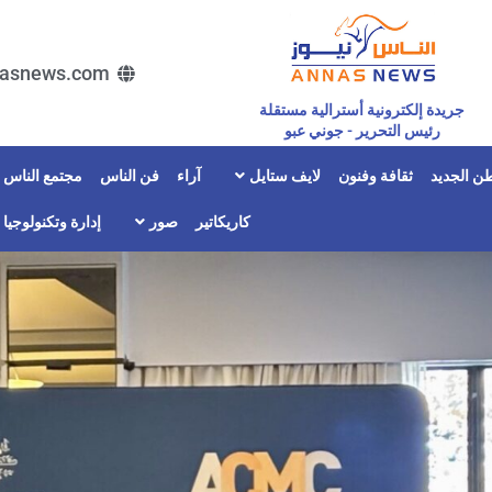
asnews.com
جريدة إلكترونية أسترالية مستقلة
رئيس التحرير - جوني عبو
ن الجديد
ثقافة وفنون
لايف ستايل
آراء
فن الناس
مجتمع الناس
كاريكاتير
صور
إدارة وتكنولوجيا