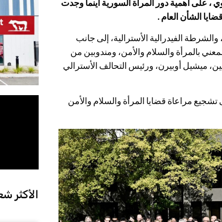
ي ، على أهمية دور المرأة السورية أينما وجدت
ضايا الشأن العام .
 والشرطة الفيدرالية الأسترالية، إلى جانب
معني بالمرأة والسلام والأمن، ومندوبين من
ين، ميشيل أوبيرن، ورئيس التحالف الأسترالي
وار، يحرص مركز ACMC باستمرار على تشجيع مراعاة قضايا المرأة والسلام والأمن
الأكثر شع