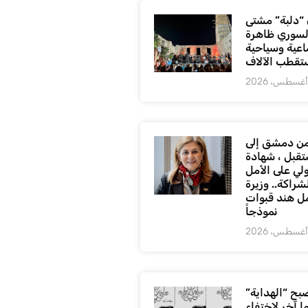
“دلبة” مشتى
السوري ظاهرة
اعية وسياحية
ستقطب الآلاف
ن دمشق إلى
تقبل ، شهادة
لي على الأمل
شراكة.. وزيرة
ل هند قبوات
نموذجاً
بح “الهداية”
ا آخر لاختفاء