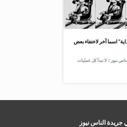
اية” اسما آخر لاختفاء بعض
اس نيوز :: لا تبدأ كل عمليات
 جريدة الناس نيوز