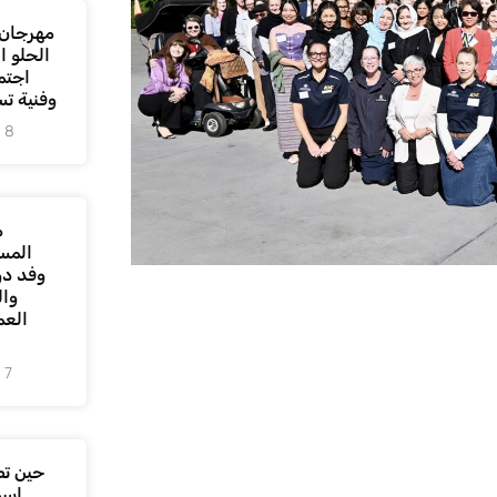
مهرجان 
الحلو 
اجتم
وفنية ت
8 أغسطس، 2026
م
المس
وفد دو
وال
العم
7 أغسطس، 2026
حين تص
اسم