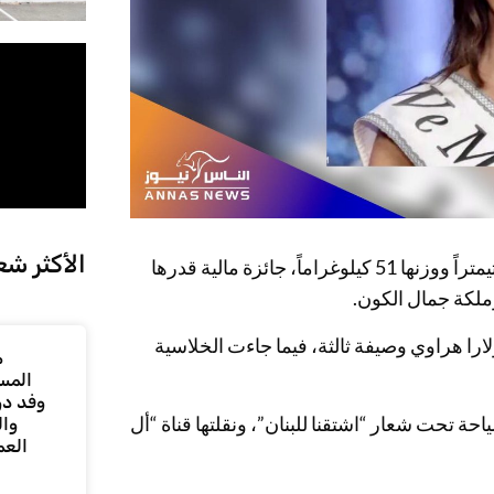
الأكثر شع
وستنال الملكة المنتخبة التي تدرس الصحافة ويبلغ طولها 167 سنتيمتراً ووزنها 51 كيلوغراماً، جائزة مالية قدرها
وملكة جمال الكون.
ارا هراوي وصيفة ثالثة، فيما جاءت الخلاسية
م
المس
وفد دو
السياحة تحت شعار “اشتقنا للبنان”، ونقلتها قناة “أل
وال
العم