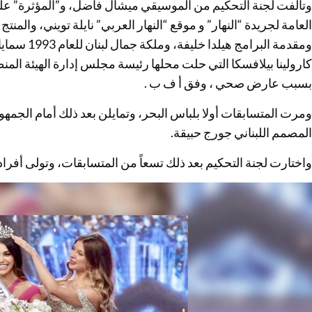
وتألفت لجنة التحكيم من الموسيقي ميشال فاضل، و”المؤثرة” على
العامة لجريدة “النهار” و موقع “النهار العربي” نايلة تويني، وال
ومقدمة البرا
كارولينا بيلافسكا التي حلت محلها رئيسة مجلس إدارة الهيئة المن
بسبب عارض صحي ، وفق أ ف ب .
ومرت المتسابقات أولا بلباس البحر، وتمايلن بعد ذلك أمام الجمه
المصمم اللبناني جورج حبيقة.
واختارت لجنة التحكيم بعد ذلك تسعاً من المتسابقات، وتولى أفرا