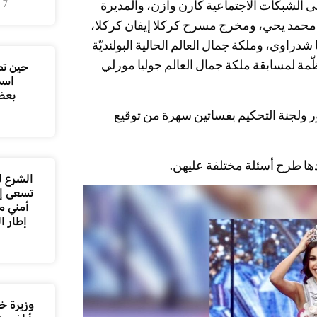
 الشبكات الاجتماعية كارن وازن، والمديرة
7 أغسطس، 2026
منتج محمد يحي، ومخرج مسرح كركلا إيفان كركلا،
مج هيلدا خليفة، وملكة جمال لبنان للعام 1993 سمايا شدراوي، وملكة جمال العالم الحالية البولنديّة
ظّمة لمسابقة ملكة جمال العالم جوليا مورلي
حين تص
اسم
بعض
ور ولجنة التحكيم بفساتين سهرة من توقيع
دها طرح أسئلة مختلفة عليهن.
الشرع ل
تسعى إل
أمني م
إطار ا
وزيرة خا