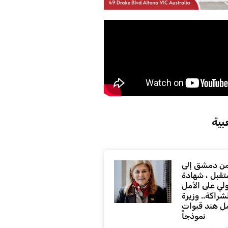
بية
ن دمشق إلى
تقبل ، شهادة
لي على الأمل
شراكة.. وزيرة
ل هند قبوات
نموذجاً