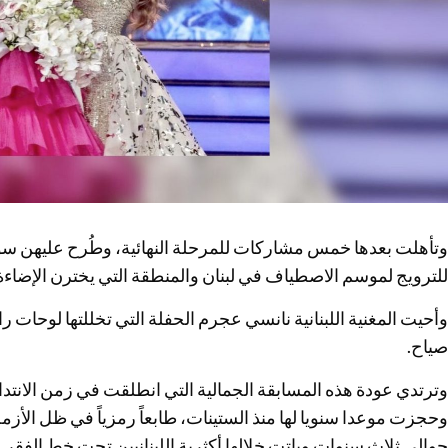
وتأهلت بعدها خمس مشاركات للمرحلة النهائية، وطُرح عليهن سؤ
للترويج لموسم الاصطياف في لبنان والمنطقة التي يخترن الإضاءة ع
وأحيت المغنية اللبنانية نانسي عجرم الحفلة التي تخللتها لوحات راقص
صياح.
وترتدي عودة هذه المسابقة الجمالية التي انطلقت في زمن الانتد
وحجزت موعدا سنويا لها منذ الستينات، طابعاً رمزياً في ظل الأزمة ال
حوالى ثلاث سنوات وباتت خلالها أكثرية اللبنانيين تحت خط الفقر.