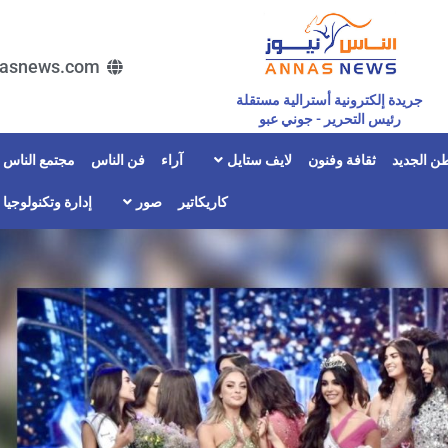
asnews.com
جريدة إلكترونية أسترالية مستقلة
رئيس التحرير - جوني عبو
ن الجديد
ثقافة وفنون
لايف ستايل
آراء
فن الناس
مجتمع الناس
كاريكاتير
صور
إدارة وتكنولوجيا