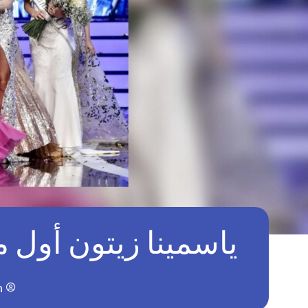
ياسمينا زيتون أول م
n