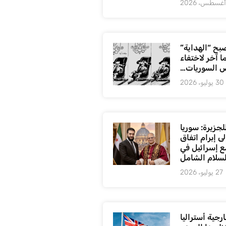
بح “الهداية”
ا آخر لاختفاء
 السوريات…
30 يوليو، 2026
لجزيرة: سوريا
ى إبرام اتفاق
ع إسرائيل في
لسلام الشامل
27 يوليو، 2026
رجية أستراليا