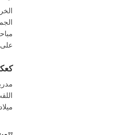
الخر
الجم
مباح
على..
كعكة
مدريد
اللقب
ميلاد
تتويج تشار