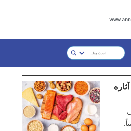
www.ann
آثاره
ت
ً.