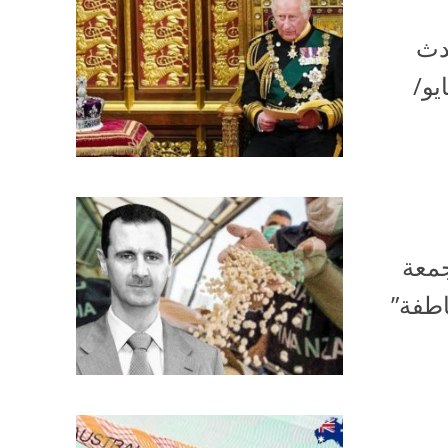
حدث
ه المملكة المتحدة، السبت 6 مايو/
جمعة
“خاطفة”