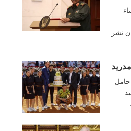
اء
ان نشر
مدريد
 حامل
يد