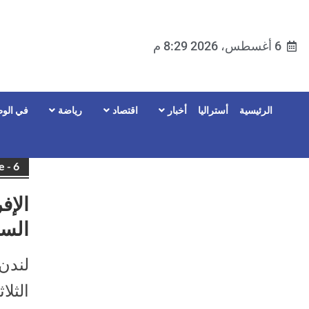
6 أغسطس، 2026 8:29 م
الرئيسية
أستراليا
أخبار
اقتصاد
رياضة
في الوط
hive - 6
الإف
السي
لندن 
الثلا