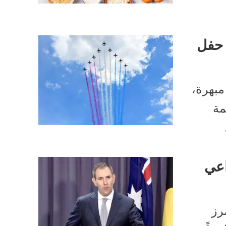
 حفل
ا جوية مبهرة،
مة
اعي
رز