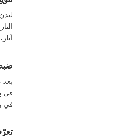
لندن 
آيار،
ضبط 12 مليون “حبة مخدّر
بغداد
في بغ
تعرّ