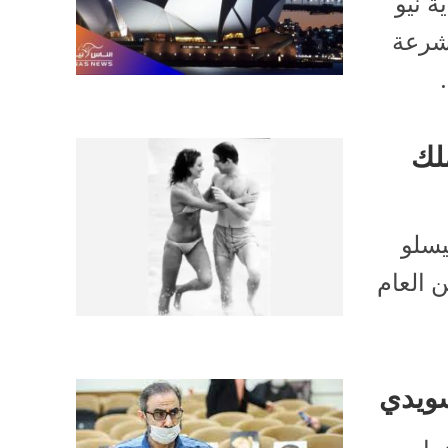
ة نيو
أشرعة
لك
يسلو
 العام
سويدي