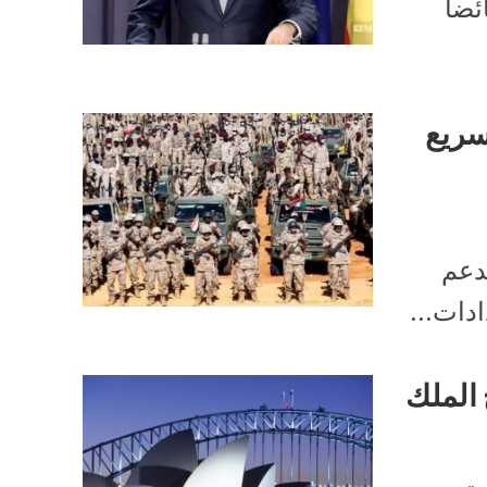
ئضاً
سريع
لدعم
دات...
 الملك