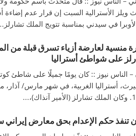
 – الناس نيوز :: قال متحدث باسم حكومة ولاي
 ويلز الأسترالية السبت إن قرار عدم إضاءة 
لأوبرا في سيدني بمناسبة تتويج الملك تشارلز...
 منسية لعارضة أزياء تسرق قبلة من الم
لز على شواطئ أستراليا
– الناس نيوز :: كان يومًا جميلًا على شاطئ كوت
رث، أستراليا الغربية، في شهر مارس/ آذار، من
آنذاك)،...
ن تنفذ حكم الإعدام بحق معارض إيراني 