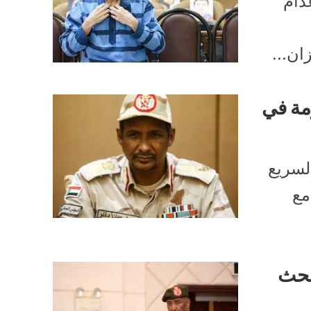
دام
ان...
مة في
السريع
مع
بحث