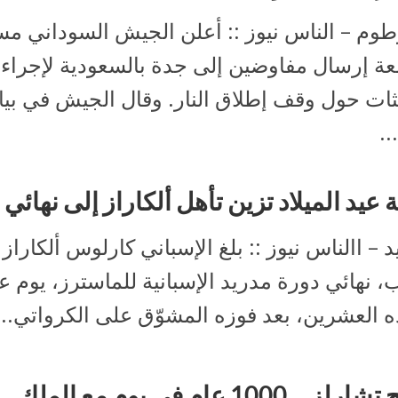
طوم – الناس نيوز :: أعلن الجيش السوداني مس
عة إرسال مفاوضين إلى جدة بالسعودية لإجراء
ثات حول وقف إطلاق النار. وقال الجيش في بي
.
 عيد الميلاد تزين تأهل ألكاراز إلى نهائي 
 – االناس نيوز :: بلغ الإسباني كارلوس ألكاراز
، نهائي دورة مدريد الإسبانية للماسترز، يوم ع
ه العشرين، بعد فوزه المشوّق على الكرواتي...
لز… 1000 عام في يوم مع الملك