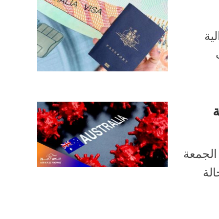
لية
ة
الجمعة
الة