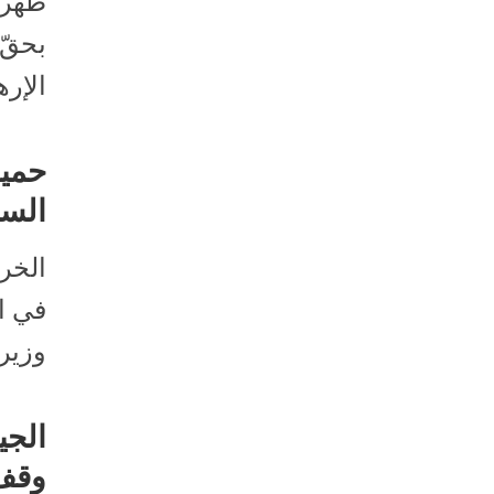
طهران
بحقّ
الإره
حميد
السو
الخرط
في ا
وزير
الجي
وقف 