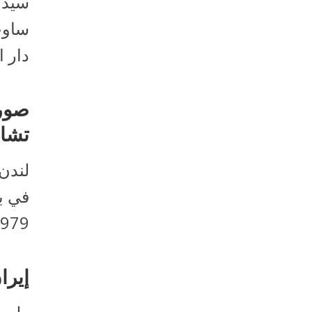
سيدني
ساوث
دار ا
صورة
تشار
لندن 
في بي
1979. وكان الملك تشارلز (الأمير 
إيرا