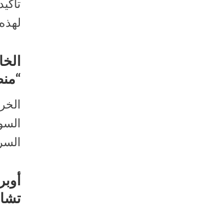
تأكيد
لهذه 
الخا
“منظ
الخر
السود
السري
أوبر
تشار