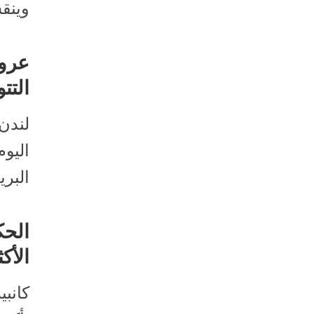
وينقس
عروض
التت
اليوم
البر
الحك
الأكث
كانبي