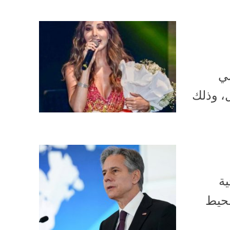
سي
ل، وذلك
ية
محيط