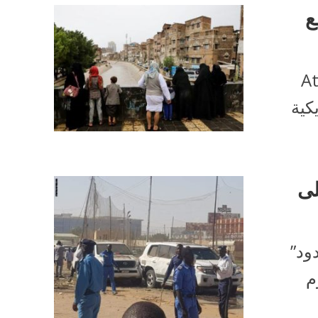
ع
جلة – Atlantic
ريكية
لى
ود”
م