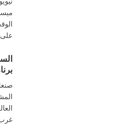
نيويو
ميسي
الوق
على..
السل
برنا
صنعاء
المش
العال
غرب.