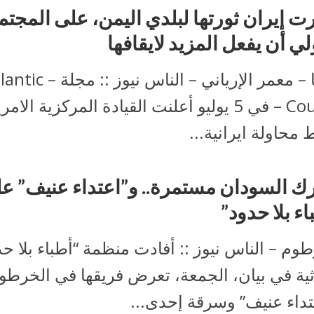
ت إيران ثورتها لبلدي اليمن، على المجتم
لي أن يفعل المزيد لايقافها
ميديا – معمر الإرياني – الناس نيوز :: م
Council – في 5 يوليو أعلنت القيادة المركزية الام
 محاولة ايرانية...
ك السودان مستمرة.. و”اعتداء عنيف” ع
اء بلا حدود”
وم – الناس نيوز :: أفادت منظمة “أطباء بلا حد
اثية في بيان، الجمعة، تعرض فريقها في الخرطو
تداء عنيف” وسرقة إحدى...