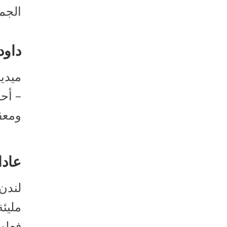
الجمع
داود 
ميديا
– أحم
ومعق
عادا
لندن 
مليئة
فعلها