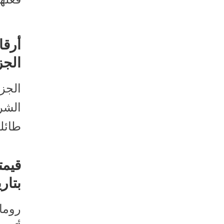
أرقا
الجز
الجزا
الشر
طائلة 
قيمت
بتار
روما