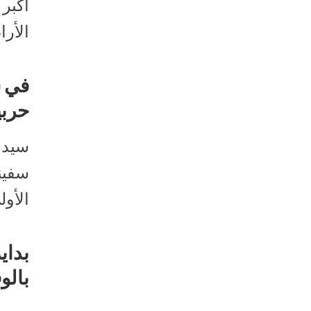
أكبر
الأرا
في س
حربي
سيدني
سفين
الأول
بداي
بالو