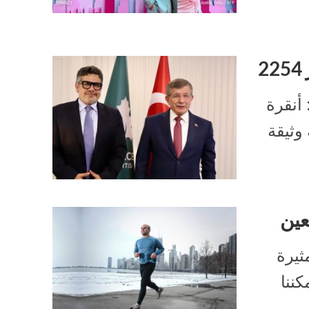
 أنقرة
وثيقة
عين
ثيرة
كننا