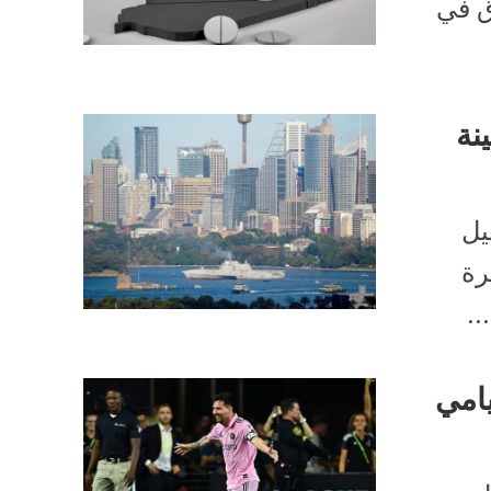
ق في
نة
يل
رة
..
يامي