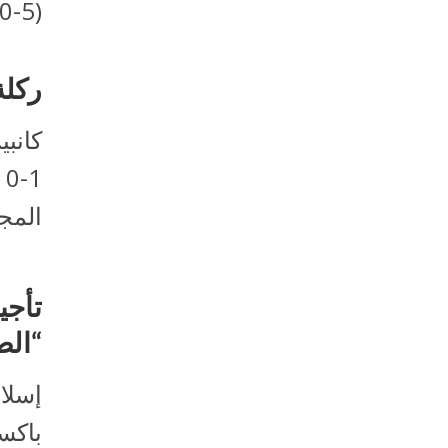
(5-0) السبت في الجولة الأولى من منافسات...
ركلة
كانبي
0
المجم
تأجي
“الص
إسلام
باكس