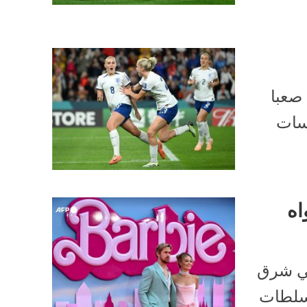
 صعبا
فسات
اه
 في شرق
لسلطات