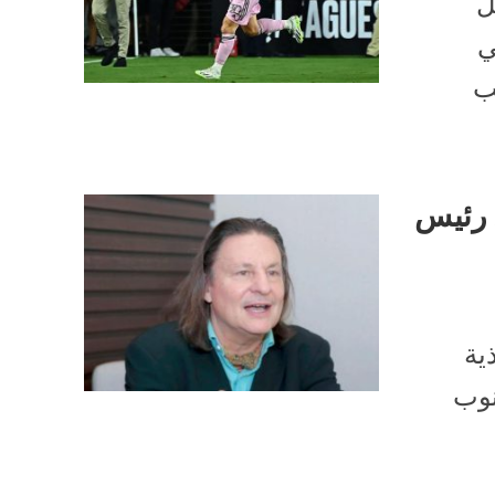
ل
ي
ب
ل رئيس
ية
نوب