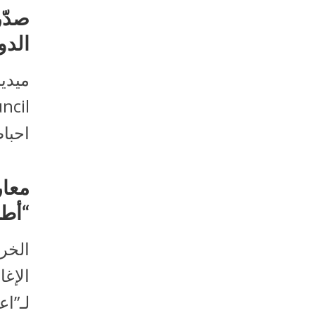
صدّر
الدو
احباط
معار
“أطب
الخرط
الإغ
لـ”اع