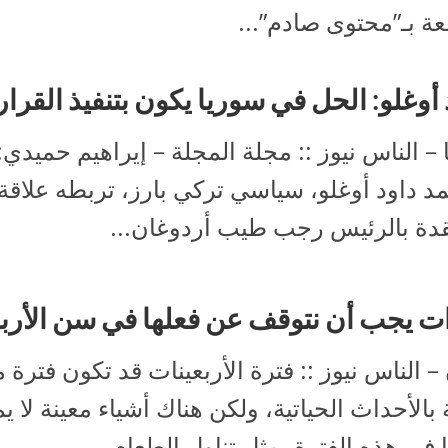
ة بـ”محتوى صادم”...
أوغلو: الحل في سوريا يكون بتنفيذ القرار 2254
 – الناس نيوز :: مجلة المجلة – إيراهيم حميدي:
د داود أوغلو، سياسي تركي بارز، تربطه علاقة 
دة بالرئيس رجب طيب أردوغان...
ت يجب أن نتوقف عن فعلها في سن الأرب
– الناس نيوز :: فترة الأربعينات قد تكون فترة م
 بالأحداث الحياتية، ولكن هناك أشياء معينة لا يم
 في هذه الفترة، مثل تناول الطعام...