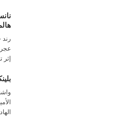
نانس
هالم
رند ح
عجرم 
إثر ت
بلين
واشنط
الأمي
الهاد