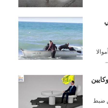
ي
والا
وكايين
ن ضبط