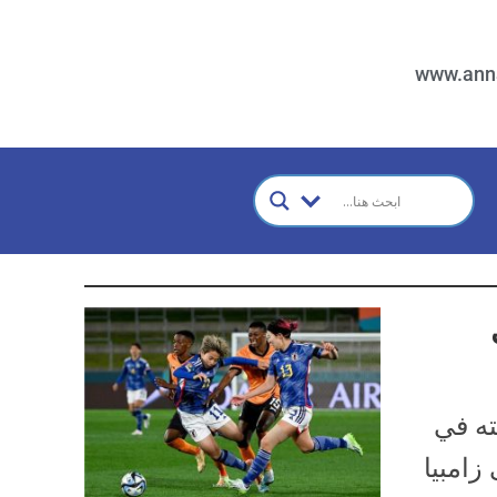
www.ann
ته في
زامبيا