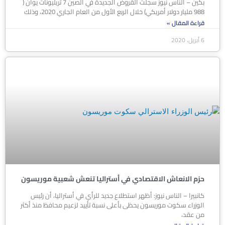
بكين – الناس نيوز سجلت القروض الجديدة في الصين 7 تريليونات يوان (
988 مليار دولار أمريكي) خلال الربع الأول من العام الجاري 2020، وذلك
قراءة المقال »
6 أبريل، 2020
حزم الانعاش الاقتصادي في أستراليا تنعش شعبية موريسون
كانبيرا – الناس نيوز: أظهر استطلاع جديد للرأي في أستراليا، أن رئيس
الوزراء سكوت موريسون يحظى بأعلى نسبة تأييد لزعيم محافظ منذ أكثر
من عقد،