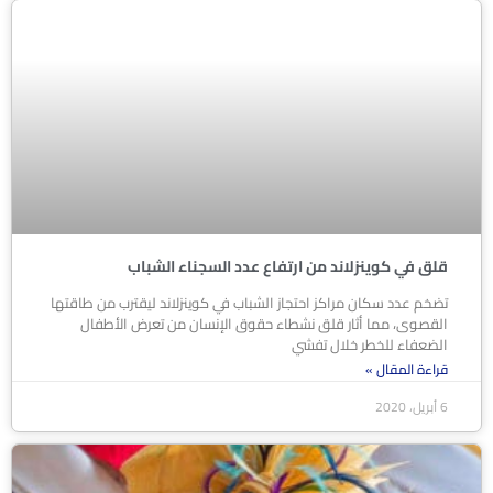
قلق في كوينزلاند من ارتفاع عدد السجناء الشباب
تضخم عدد سكان مراكز احتجاز الشباب في كوينزلاند ليقترب من طاقتها
القصوى، مما أثار قلق نشطاء حقوق الإنسان من تعرض الأطفال
الضعفاء للخطر خلال تفشي
قراءة المقال »
6 أبريل، 2020