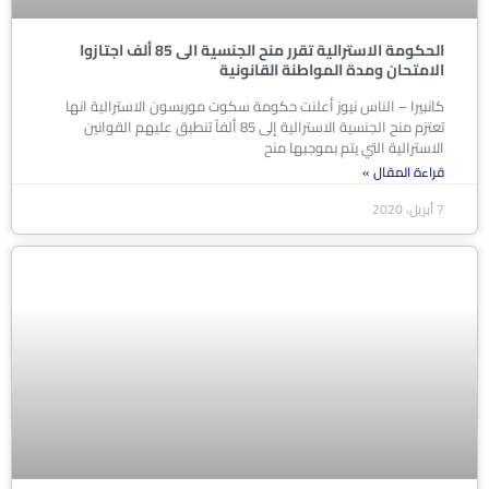
الحكومة الاسترالية تقرر منح الجنسية الى 85 ألف اجتازوا
الامتحان ومدة المواطنة القانونية
كانبيرا – الناس نيوز أعلنت حكومة سكوت موريسون الاسترالية انها
تعتزم منح الجنسية الاسترالية إلى 85 ألفاً تنطبق عليهم القوانين
الاسترالية التي يتم بموجبها منح
قراءة المقال »
7 أبريل، 2020