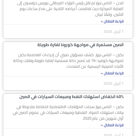
لندن – الناس نيوز تم نقل رئيس الوزراء البريطاني بوريس جونسون إلى
العناية المركزة حيث تفاقمت أعراضه التاجية على مدار ساعات يوم
الاثنين، وفقًا لبيان
قراءة المقال »
7 أبريل، 2020
الصين مستمرة في مواجهة كورونا لفترة طويلة
بكين – الناس نيوز كشف مسؤول صيني أن إجراءات العاصمة بكين
لمواجهة كوفيد-19 قد تصبح حالة مستمرة لفترة طويلة.ونقلت وكالة
الأنباء الصينية الرسمية عن المتحدث
قراءة المقال »
7 أبريل، 2020
40% انخفاض استهلاك النفط ومبيعات السيارات في الصين
بكين – الناس نيوز سجلت المؤشرات الاقتصادية انخفاضا ملحوظا في
بيانات استهلاك المواد النفطية ومبيعات السيارات في عموم الصين في
أول شهرين من عام 2020
قراءة المقال »
7 أبريل، 2020