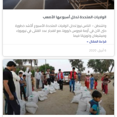
الولايات المتحدة تدخل أسبوعها الأصعب
واشنطن – الناس نيوز تدخل الولايات المتحدة الأسبوع ألأشد خطورة
حتى الآن في أزمة فيروس كورونا، مع انفجار عدد القتلى في نيويورك
وميشيغان ولويزيانا فيما
قراءة المقال »
6 أبريل، 2020