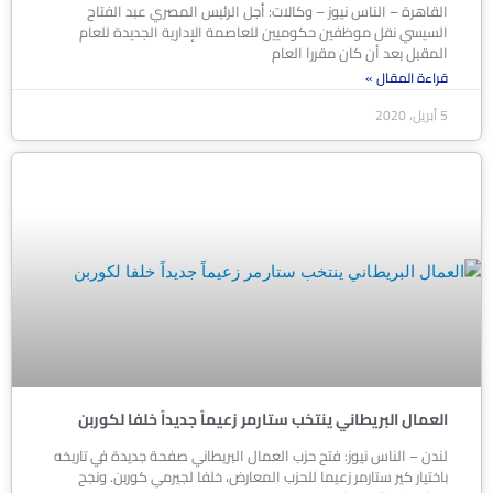
القاهرة – الناس نيوز – وكالات: أجل الرئيس المصري عبد الفتاح
السيسي نقل موظفين حكوميين للعاصمة الإدارية الجديدة للعام
المقبل بعد أن كان مقررا العام
قراءة المقال »
5 أبريل، 2020
العمال البريطاني ينتخب ستارمر زعيماً جديداً خلفا لكوربن
لندن – الناس نيوز: فتح حزب العمال البريطاني صفحة جديدة في تاريخه
باختيار كير ستارمر زعيما للحزب المعارض، خلفا لجيرمي كوربن. ونجح