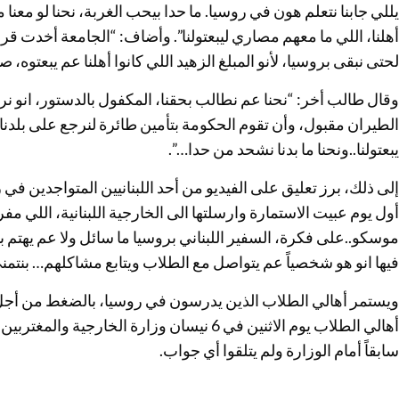
يللي جابنا نتعلم هون في روسيا. ما حدا بيحب الغربة، نحنا لو معن
أهلنا، اللي ما معهم مصاري ليبعتولنا”. وأضاف: “الجامعة أخدت قرا
لحتى نبقى بروسيا، لأنو المبلغ الزهيد اللي كانوا أهلنا عم يبعتو
وقال طالب أخر: “نحنا عم نطالب بحقنا، المكفول بالدستور، انو نر
الطيران مقبول، وأن تقوم الحكومة بتأمين طائرة لنرجع على بلدنا 
يبعتولنا..ونحنا ما بدنا نشحد من حدا…”.
إلى ذلك، برز تعليق على الفيديو من أحد اللبنانيين المتواجدين في ر
أول يوم عبيت الاستمارة وارسلتها الى الخارجية اللبنانية، اللي مف
موسكو..على فكرة، السفير اللبناني بروسيا ما سائل ولا عم يهت
فيها انو هو شخصياً عم يتواصل مع الطلاب ويتابع مشاكلهم… بنتمنى
ويستمر أهالي الطلاب الذين يدرسون في روسيا، بالضغط من أجل إعا
أهالي الطلاب يوم الاثنين في 6 نيسان وزارة الخ
سابقاً أمام الوزارة ولم يتلقوا أي جواب.