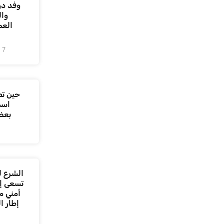
وفد دو
وال
العم
7 أغسطس، 2026
حين تص
اسم
بعض
الشرع ل
تسعى إل
أمني م
إطار ا