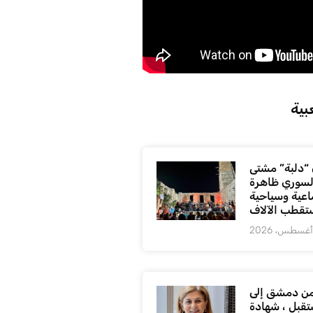
بية
“دلبة” مشتى
السوري ظاهرة
اعية وسياحية
ستقطب الآلاف
ن دمشق إلى
تقبل ، شهادة