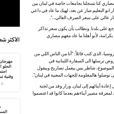
ا مصاري كنا تسجلنا بجامعات خاصة في لبنان بين
ر انو التعليم صار عن بعد، لهيك ما عاد في داعي
ه، صار عالي على سعر الصرف العالي…”.
جع على بلدنا. ونطالب بأن يكون سعر تذاكر
بكرامة، لأنو أهلنا ما عاد معهم مصاري
الأكثر شع
وسيا، الذي كتب قائلاً: “أنا من الناس اللي من
روض ترسلها الى السفارة اللبنانية في
مهرجان 
الحلو 
م بالموضوع، شاطر بس بيعمل تصاريح وبيقول
اجتم
 توصلوا هالمعلومة للجهات المعنية في لبنان”.
وفنية ت
8 أغسطس، 2026
دة أبنائهم إلى لبنان. وزار وفد من لجنة
ارجية والمغتربين، لمعرفة مصير أبناءهم بعدما كانوا قد اعتصموا
م
المس