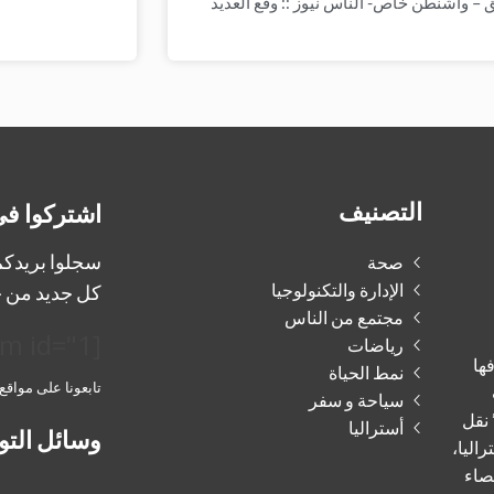
– واشنطن خاص- الناس نيوز :: وقع العديد
التصنيف
اشتركوا في
سجلوا بريدكم 
صحة
الإدارة والتكنولوجيا
كل جديد من ج
مجتمع من الناس
[mailpoet_form id="1"]
رياضات
فها
نمط الحياة
تابعونا على مواقع
سياحة و سفر
 نقل
أستراليا
وسائل التو
راليا،
صاء