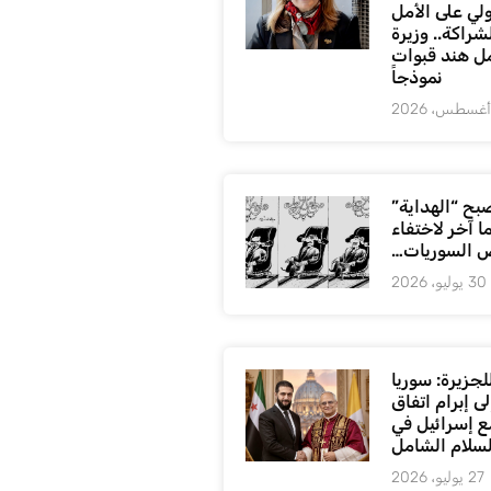
لي على الأمل
شراكة.. وزيرة
ل هند قبوات
نموذجاً
بح “الهداية”
ا آخر لاختفاء
 السوريات…
30 يوليو، 2026
لجزيرة: سوريا
ى إبرام اتفاق
ع إسرائيل في
لسلام الشامل
27 يوليو، 2026