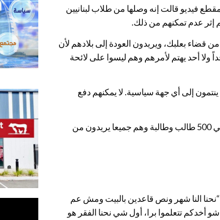
طع فيديو قالت إنه وصلها من طلاب لبنانيين
م إثر عدم تمكنهم من ذلك.
ن قضاء بعلبك، ويريدون العودة إلى بلادهم لأن
داً ولا أحد يهتم لأمرهم وهم ليسوا على لائحة
ينتمون إلى أي جهة سياسية. لا يمكنهم دفع
واختتمت نجار بالقول إن مجموع ‫الطلاب اللبنانيين في روسيا حوالي 500 طالب وطالبة وهم جميعا يريدون من
 “نحنا النا شهر ونص قاعدين بالبيت ومش عم
و أخدكم تتعلموا برا، أول شي نحنا الفقر هو