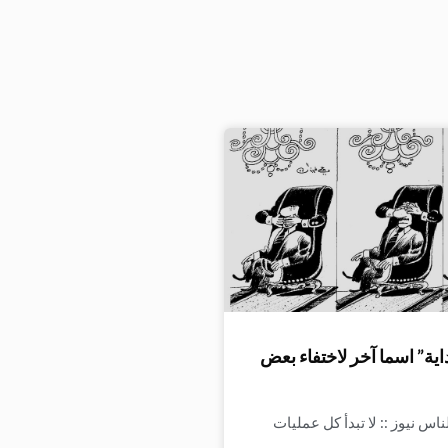
اية” اسما آخر لاختفاء بعض
اس نيوز :: لا تبدأ كل عمليات