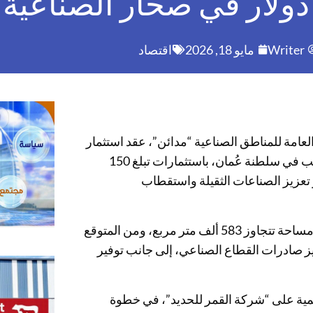
Writer
مايو 18, 2026
اقتصاد
لعامة للمناطق الصناعية “مدائن”، عقد استثمار
مع شركة “جندال حديد القمر” لإنشاء مصنع متكامل للحديد والصلب في سلطنة عُمان، باستثمارات تبلغ 150
السلطنة نحو تعزيز الصناعات الثقيلة واستقطاب
ويُقام المشروع في المرحلة السابعة بمدينة صحار الصناعية على مساحة تتجاوز 583 ألف متر مربع، ومن المتوقع
 صادرات القطاع الصناعي، إلى جانب توفير
عالمية على “شركة القمر للحديد”، في خطوة