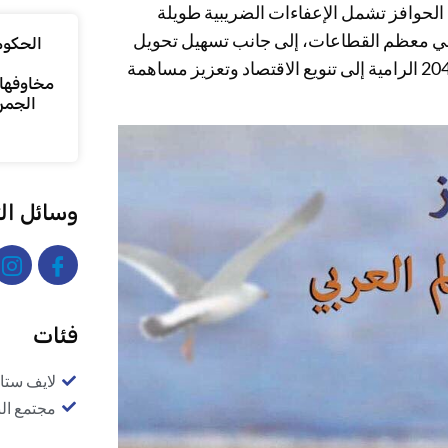
 الحوافز تشمل الإعفاءات الضريبية طويلة
لة في معظم القطاعات، إلى جانب تسهيل تحويل
الحكومة
الأرباح ورؤوس الأموال، بما يتماشى مع مستهدفات رؤية عُمان 2040 الرامية إلى تنويع الاقتصاد وتعزيز مساهمة
مخاوفها 
الجمر
وسائل ال
فئات
لايف ستا
مجتمع ال