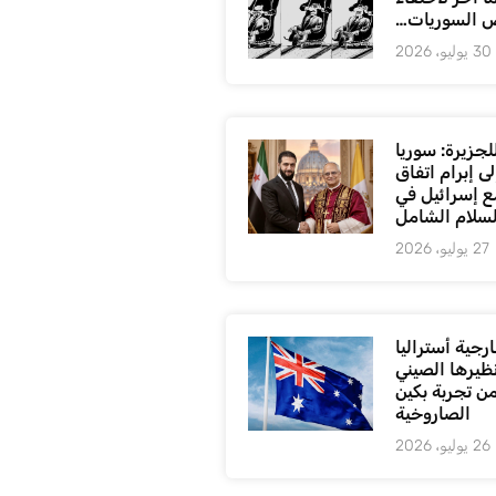
 السوريات…
30 يوليو، 2026
لجزيرة: سوريا
ى إبرام اتفاق
ع إسرائيل في
لسلام الشامل
27 يوليو، 2026
رجية أستراليا
ظيرها الصيني
من تجربة بكين
الصاروخية
26 يوليو، 2026