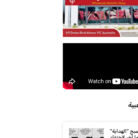
بية
بح “الهداية”
ا آخر لاختفاء