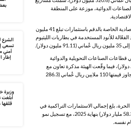
استثمار ومذكرات تفاهم بأكثر من 200 مليون ريال عُماني (520.6 مليون دولار)، شملت مشاريع
بعض
صناعات الدوائية، موزعة على المنطقة
اقتصادية.
وشملت الاتفاقيات إنشاء مصنع لقوالب الصلب في المنطقة الاقتصادية الخاصة بالدقم باستثمارات تبلغ 41 مليون
ع المواد الفعّالة للأنود المستخدمة في بطاريات الليثيوم
الشرع ل
ليون دولار).
تسعى إل
أمني م
إطار ا
ات استثمارية جديدة في قطاعات الصناعات التحويلية والدوائية
رات تجاوزت 12.8 مليون ريال عُماني (33.3 مليون دولار)، فيما وقّعت الهيئة مذكرة تعاون مع
شركة مجان الخليج للاستثمار لتطوير 3 فرص استثمارية جديدة تتجاوز قيمتها 110 ملايين ريال عُماني (286.3
وزيرة خا
أبلغت ن
قلقها 
الحرة، بلغ إجمالي الاستثمارات التراكمية في
المناطق الاقتصادية والحرة العُمانية نحو 22.4 مليار ريال عُماني (58.3 مليار دولار) بنهاية 2025، مع تسجيل نمو